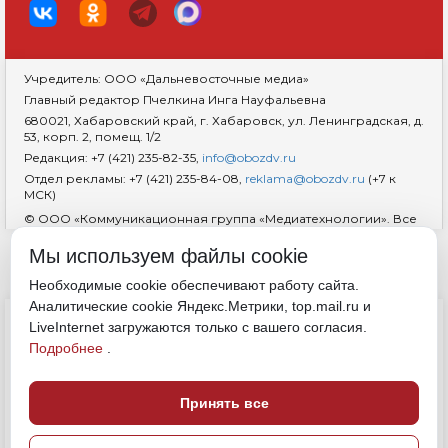
Учредитель: ООО «Дальневосточные медиа»
Главный редактор Пчелкина Инга Науфальевна
680021, Хабаровский край, г. Хабаровск, ул. Ленинградская, д.
53, корп. 2, помещ. 1/2
Редакция: +7 (421) 235-82-35,
info@obozdv.ru
Отдел рекламы: +7 (421) 235-84-08,
reklama@obozdv.ru
(+7 к
МСК)
© ООО «Коммуникационная группа «Медиатехнологии». Все
права защищены. При использовании информации
гиперссылка на сайт
dvobozrenie.ru
обязательна.
Мы используем файлы cookie
Возрастная маркировка 18+
RSS
Необходимые cookie обеспечивают работу сайта.
Аналитические cookie Яндекс.Метрики, top.mail.ru и
ДОКУМЕНТЫ
LiveInternet загружаются только с вашего согласия.
Политика конфиденциальности
Подробнее
.
Обработка cookie
Согласие на обработку персональных данных
Полные правила цитирования
Свидетельство о регистрации СМИ
Принять все