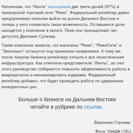
Напомним, что “Лента”
заполучила
две трети долей (67%) в
приморской торговой сети “Реми”. Федеральный ритейлер давно
предпринимал попытки выйти на рынок Дальнего Востока и
теперь у него появилась такая возможность. Оставшиеся доли
находятся у компании в залоге. Пока они принадлежат экс-
депутату Дмитрию Сулееву.
Также компания заявила, что магазины “Реми”, “РемиСити” и
“Экономыч” останутся под прежними названиями. К тому же,
после покупки бизнеса ритейлеру отошла и вся логистическая
инфраструктура. Как отметили представители “Ленты”, за счет
этого руководство собирается повысить эффективность работы в
макрорегионе и минимизировать издержки. Федеральный
ритейлер добавил, что будет проводить работу по удержанию
конкурентных цен.
Больше о бизнесе на Дальнем Востоке
читайте в рубрике по
ссылке
.
Вероника Строева
Фото: freepik (18+)