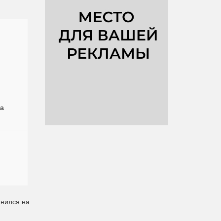
ва
анился на