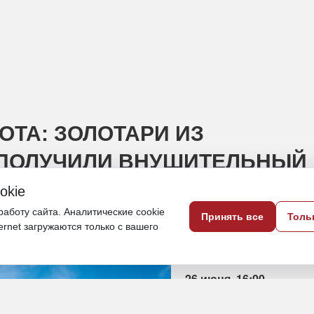
ОТА: ЗОЛОТАРИ ИЗ
 ПОЛУЧИЛИ ВНУШИТЕЛЬНЫЙ
okie
аботу сайта. Аналитические cookie
Принять все
Толь
ологический ущерб реке Якчи присудили
ternet загружаются только с вашего
26 июня, 16:00
Хабаровский край