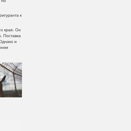
 по
фигуранта к
о края. Он
. Поставка
Однако и
онии