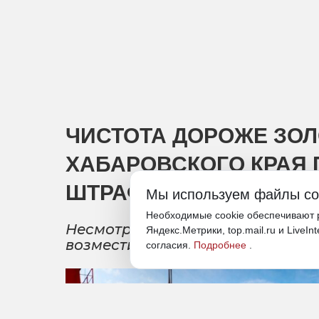
ЧИСТОТА ДОРОЖЕ ЗОЛ
ХАБАРОВСКОГО КРАЯ
ШТРАФ
Мы используем файлы co
Необходимые cookie обеспечивают р
Несмотря на сопротивление, эк
Яндекс.Метрики, top.mail.ru и LiveIn
возместить
согласия.
Подробнее
.