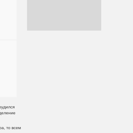
рудился
зделение
а, то всем