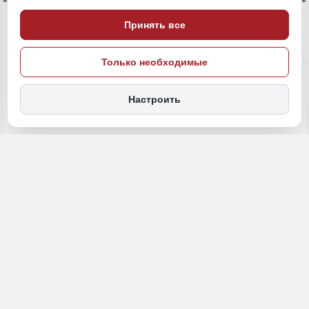
21 мая, 13:30
Хабаровский край
Принять все
Общество
Только необходимые
ПОДЕЛИТЬСЯ
Настроить
На территории Курочкина парка в Хабаровске, где около ста лет
назад были высажены тополя, сегодня наблюдается тревожная
картина. Значительная часть деревьев, включая самые крупные
экземпляры, подвержена усыханию, что создает прямую угрозу
для безопасности отдыхающих. Несмотря на то, что
инфраструктура здесь пока отсутствует, местные жители
традиционно проводят здесь свой досуг, и риск падения
аварийных ветвей или стволов становится все более реальным. В
этих условиях первоочередной задачей, стоящей перед
организаторами работ, является подготовка территории,
ключевым элементом которой выступает санитарная вырубка. По