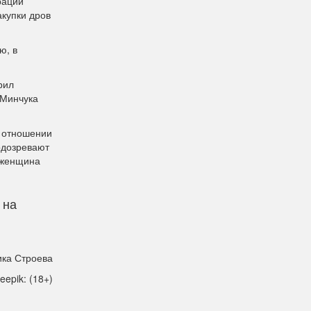
рации
акупки дров
ю, в
рил
 Минчука
 отношении
одозревают
 женщина
 на
ка Строева
reepik: (18+)