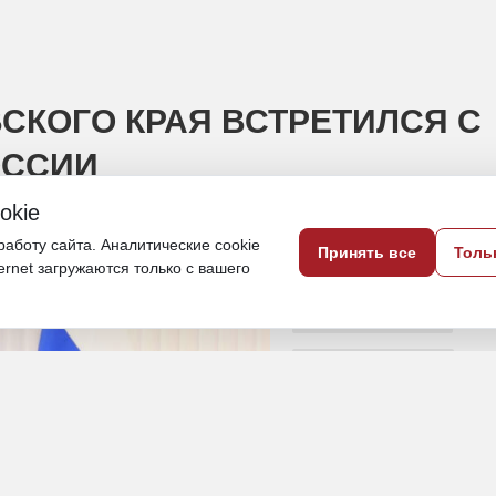
СКОГО КРАЯ ВСТРЕТИЛСЯ С
ОССИИ
okie
е почти 80 тысяч метров жилплощади
аботу сайта. Аналитические cookie
Принять все
Толь
ternet загружаются только с вашего
3 апреля 2025, 16:11
Хабаровский край
Политика и власть
ПОДЕЛИТЬСЯ