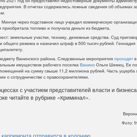
9 по 2021 год он предоставлял недостоверные документы админист
едприятия. В отчетах содержались ложные сведения об объемах з
чи.
: Минчук через подставное лицо учредил коммерческую организаци
я приобретала топливо и получала деньги из бюджета.
ест: земельные участки, технику, денежные средства. Суд
пригово
ии общего режима и назначил штраф в 500 тысяч рублей. Геннадия
ципалитету.
о бюджету Ванинского района. Следсвенные мероприятия
проходят
в
альным имуществом рабочего поселка
Ванино
Ольги Шемец. Ее п
х помещений на сумму свыше 11,2 миллиона рублей. Часть ущерба
ние о сотрудничестве с правоохранителями.
цессах с участием представителей власти и бизнеса
ке читайте в рубрике «Криминал».
Верони
Фото: f
 капремонта отправится в колонию