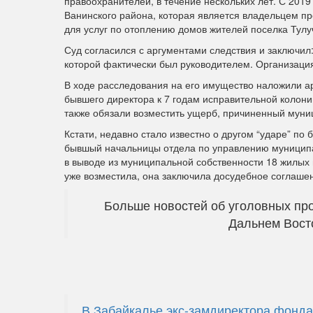
правоохранителей, в течение нескольких лет. С 201
Ванинского района, которая является владельцем пр
для услуг по отоплению домов жителей поселка Тулу
Суд согласился с аргументами следствия и заключил
которой фактически был руководителем. Организаци
В ходе расследования на его имущество наложили ар
бывшего директора к 7 годам исправительной колон
также обязали возместить ущерб, причиненный муни
Кстати, недавно стало известно о другом “ударе” п
бывшый начальницы отдела по управлению муницип
в выводе из муниципальной собственности 18 жилы
уже возместила, она заключила досудебное соглаше
Больше новостей об уголовных про
Дальнем Восто
В Забайкалье экс-замдиректора фонда