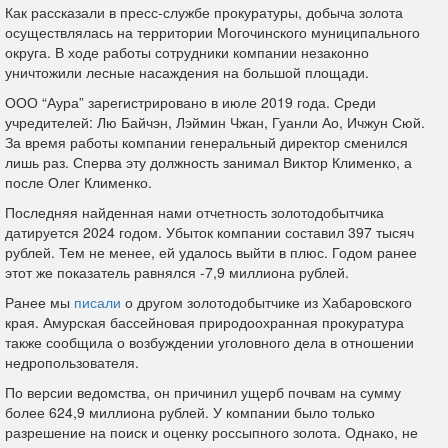
Как рассказали в пресс-службе прокуратуры, добыча золота
осуществлялась на территории Могочинского муниципального
округа. В ходе работы сотрудники компании незаконно
уничтожили лесные насаждения на большой площади.
ООО “Аура” зарегистрировано в июле 2019 года. Среди
учредителей: Лю Байчэн, Лэймин Чжан, Гуанли Ао, Ичжун Сюй.
За время работы компании генеральный директор сменился
лишь раз. Сперва эту должность занимал Виктор Клименко, а
после Олег Клименко.
Последняя найденная нами отчетность золотодобытчика
датируется 2024 годом. Убыток компании составил 397 тысяч
рублей. Тем не менее, ей удалось выйти в плюс. Годом ранее
этот же показатель равнялся -7,9 миллиона рублей.
Ранее мы
писали
о другом золотодобытчике из Хабаровского
края. Амурская бассейновая природоохранная прокуратура
также сообщила о возбуждении уголовного дела в отношении
недропользователя.
По версии ведомства, он причинил ущерб почвам на сумму
более 624,9 миллиона рублей. У компании было только
разрешение на поиск и оценку россыпного золота. Однако, не