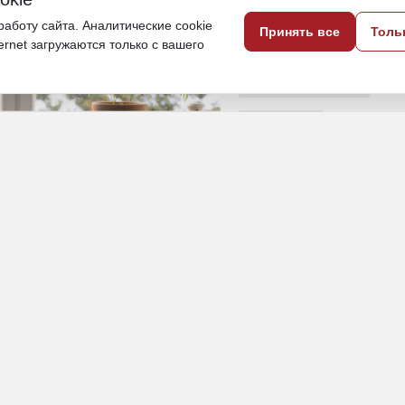
микрорайоны северной части города
аботу сайта. Аналитические cookie
Принять все
Толь
ternet загружаются только с вашего
27 октября 2025, 17:39
Хабаровский край
Общество
ПОДЕЛИТЬСЯ