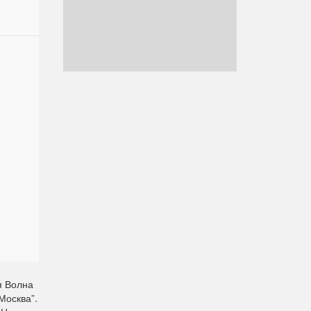
я Волна
Москва”.