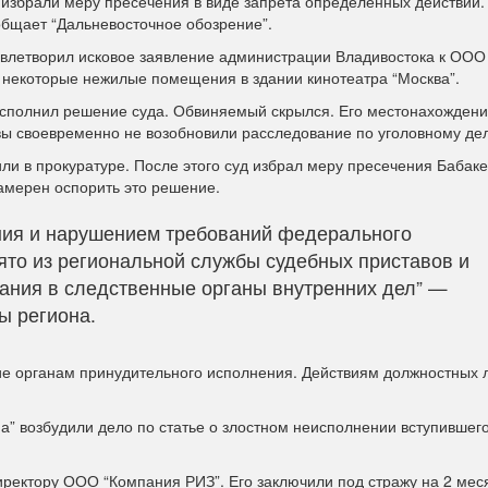
 избрали меру пресечения в виде запрета определенных действий
общает “Дальневосточное обозрение”.
довлетворил исковое заявление администрации Владивостока к ООО
 некоторые нежилые помещения в здании кинотеатра “Москва”.
 исполнил решение суда. Обвиняемый скрылся. Его местонахожден
авы своевременно не возобновили расследование по уголовному де
и в прокуратуре. После этого суд избрал меру пресечения Бабаке
амерен оспорить это решение.
ания и нарушением требований федерального
ято из региональной службы судебных приставов и
ания в следственные органы внутренних дел” —
ы региона.
ие органам принудительного исполнения. Действиям должностных 
 возбудили дело по статье о злостном неисполнении вступившего
ректору ООО “Компания РИЗ”. Его заключили под стражу на 2 мес