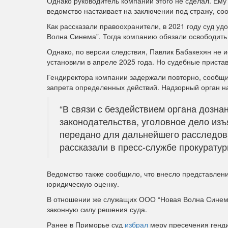
Однако руководитель компании этого не сделал. Ему
ведомство настаивает на заключении под стражу, со
Как рассказали правоохранители, в 2021 году суд у
Волна Синема”. Тогда компанию обязали освободить
Однако, по версии следствия, Павлик Бабакехян не
установили в апреле 2025 года. Но судебные прист
Гендиректора компании задержали повторно, сообщил
запрета определенных действий. Надзорный орган н
“В связи с бездействием органа дозн
законодательства, уголовное дело изъ
передано для дальнейшего расследов
рассказали в пресс-службе прокуратур
Ведомство также сообщило, что внесло представлен
юридическую оценку.
В отношении же служащих ООО “Новая Волна Синема”
законную силу решения суда.
Ранее в Приморье суд
избрал
меру пресечения генди