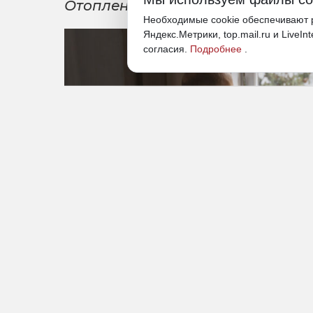
Отопление будет подаваться в 
Необходимые cookie обеспечивают р
Яндекс.Метрики, top.mail.ru и LiveIn
согласия.
Подробнее
.