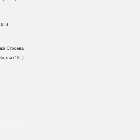
е в
ка Строева
Карты (18+)