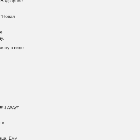
. Надзорное
 “Новая
ие
лу.
хяну в виде
лиц дадут
 в
яца. Ему