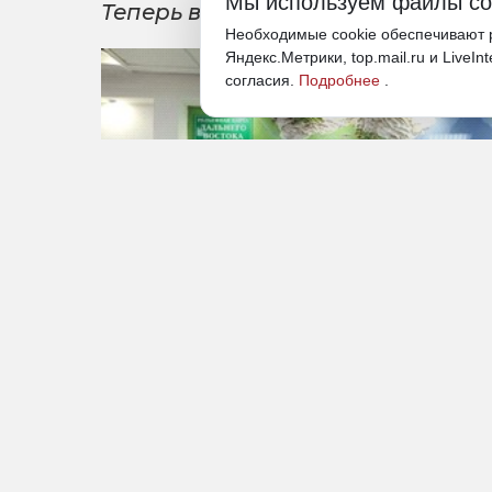
Мы используем файлы co
Теперь в регионе 11 территорий
Необходимые cookie обеспечивают р
Яндекс.Метрики, top.mail.ru и LiveIn
согласия.
Подробнее
.