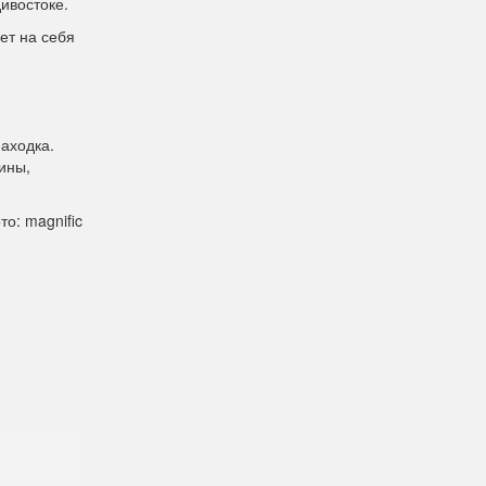
ивостоке.
ет на себя
аходка.
ины,
то: magnific