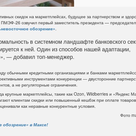
тивных скидок на маркетплейсах, будущее за партнерством и здор
д ПМЭФ-26 озвучил первый заместитель президента — председате
невосточное обозрение»
.
рмальность в системном ландшафте банковского сек
ируется к ней. Один из способов нашей адаптации,
», — добавил топ-менеджер.
ежду обычными кредитными организациями и банками маркетплейсо
ффективными инструментами конкуренции — двусторонние партнерс
нтов, а не регуляторные ограничения.
да крупные маркетплейсы, такие как Ozon, Wildberries и «Яндекс М
гают клиентам скидки или повышенный кешбэк при оплате товаров
оценивали как неравные конкурентные условия.
Фото ma
 обозрение» в Максе!