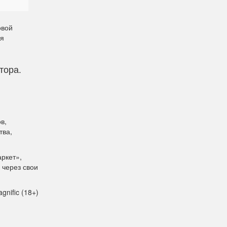
овой
ля
тора.
в,
тва,
аркет»,
 через свои
gnific (18+)