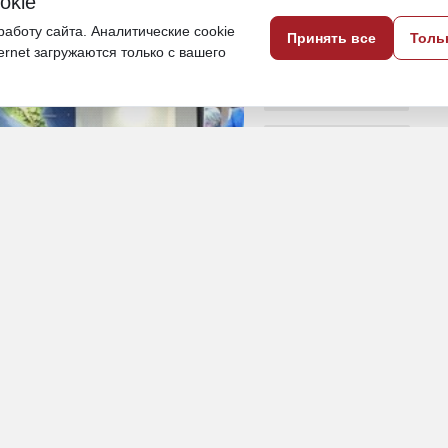
okie
 с подобным статусом
аботу сайта. Аналитические cookie
Принять все
Толь
ternet загружаются только с вашего
28 мая, 18:30
Хабаровский край
Политика и власть
ПОДЕЛИТЬСЯ