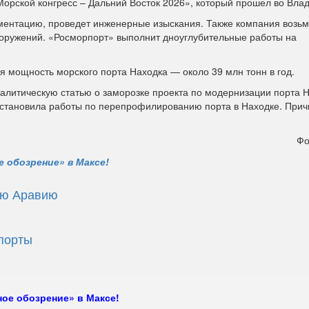
орской конгресс – Дальний Восток 2026», который прошел во Влад
ентацию, проведет инженерные изыскания. Также компания возьм
оружений. «Росморпорт» выполнит дноуглубительные работы на
я мощность морского порта Находка — около 39 млн тонн в год.
алитическую статью о заморозке проекта по модернизации порта Н
становила работы по перепрофилированию порта в Находке. Прич
Фо
 обозрение» в Максе!
ую Аравию
порты
ое обозрение» в Максе!