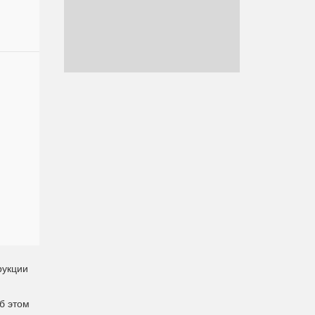
рукции
б этом