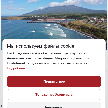
Мы используем файлы cookie
Необходимые cookie обеспечивают работу сайта.
16 апреля, 19:58
Сахалин
Аналитические cookie Яндекс.Метрики, top.mail.ru и
LiveInternet загружаются только с вашего согласия.
Подробнее
.
Экономика и бизнес
ПОДЕЛИТЬСЯ
Принять все
Только необходимые
Компания «ИРС» стала шестидесятым участником специального
Настроить