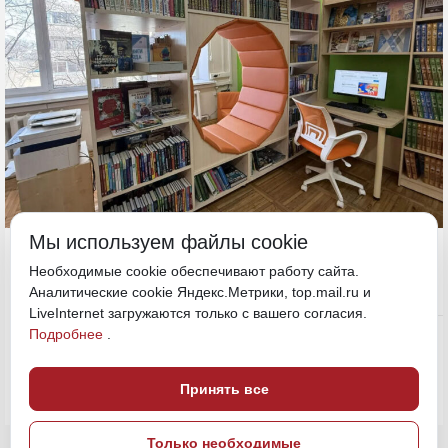
Мы используем файлы cookie
19 апреля, 12:00
Хабаровский край
Необходимые cookie обеспечивают работу сайта.
Аналитические cookie Яндекс.Метрики, top.mail.ru и
LiveInternet загружаются только с вашего согласия.
Культура
Подробнее
.
ПОДЕЛИТЬСЯ
Принять все
Только необходимые