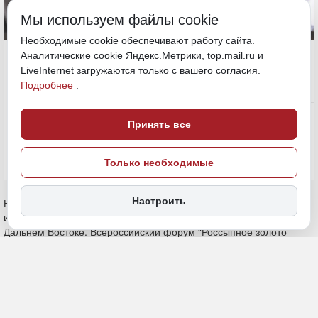
Мы используем файлы cookie
Необходимые cookie обеспечивают работу сайта.
14 августа 2025, 18:32
Аналитические cookie Яндекс.Метрики, top.mail.ru и
Хабаровский край
LiveInternet загружаются только с вашего согласия.
Подробнее
.
Политика и власть
ПОДЕЛИТЬСЯ
Принять все
Только необходимые
Настроить
Недропользователи со всей страны, представители
исполнительной власти обсудят специфику золотодобычи на
Дальнем Востоке. Всероссийский форум “Россыпное золото
добычи: пути развития, регулирование, технологии” (Россыпное
золото России) (18+) состоится 18 и 19 августа. Он пройдет при
поддержке Роснедр, КРДВ, Минприроды Хабаровского края и
Майнекс Россия, сообщает “Дальневосточное обозрение”.
Всероссийский форум россыпников состоится впервые. Местом