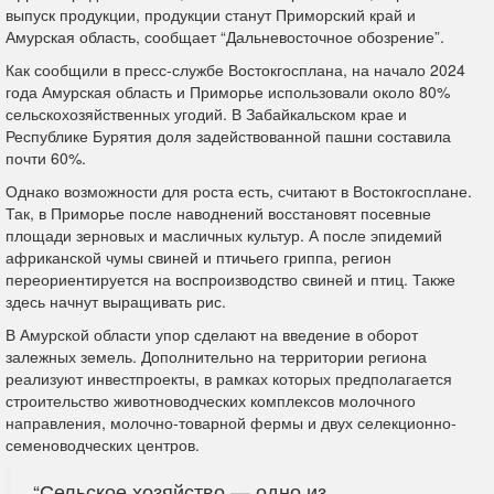
выпуск продукции, продукции станут Приморский край и
Амурская область, сообщает “Дальневосточное обозрение”.
Как сообщили в пресс-службе Востокгосплана, на начало 2024
года Амурская область и Приморье использовали около 80%
сельскохозяйственных угодий. В Забайкальском крае и
Республике Бурятия доля задействованной пашни составила
почти 60%.
Однако возможности для роста есть, считают в Востокгосплане.
Так, в Приморье после наводнений восстановят посевные
площади зерновых и масличных культур. А после эпидемий
африканской чумы свиней и птичьего гриппа, регион
переориентируется на воспроизводство свиней и птиц. Также
здесь начнут выращивать рис.
В Амурской области упор сделают на введение в оборот
залежных земель. Дополнительно на территории региона
реализуют инвестпроекты, в рамках которых предполагается
строительство животноводческих комплексов молочного
направления, молочно-товарной фермы и двух селекционно-
семеноводческих центров.
“Сельское хозяйство — одно из