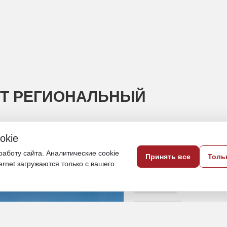
ЯТ РЕГИОНАЛЬНЫЙ
okie
ут на смену устаревшим Ан-24 и Ан-26
аботу сайта. Аналитические cookie
Принять все
Толь
ternet загружаются только с вашего
8 июня, 18:50
Камчатка
Общество