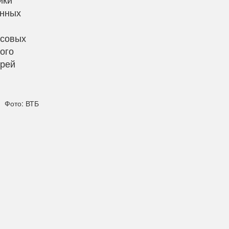
онных
нсовых
ого
дрей
Фото: ВТБ