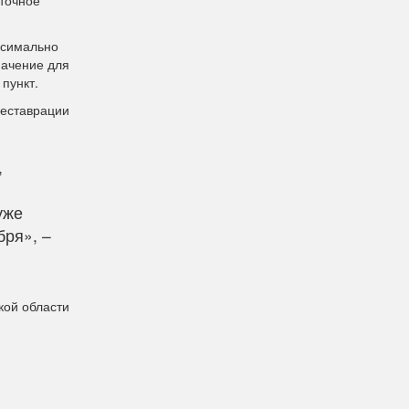
сточное
ксимально
начение для
пункт.
реставрации
,
уже
ря», –
кой области