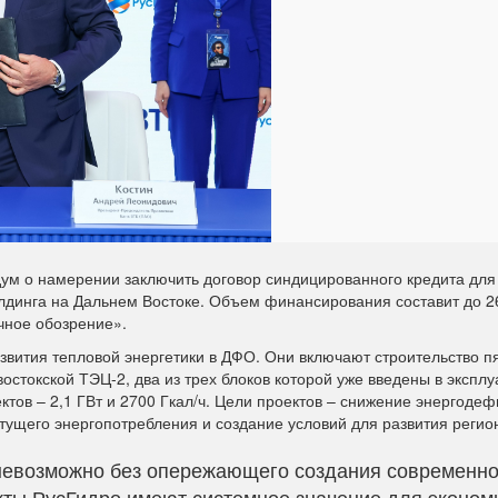
м о намерении заключить договор синдицированного кредита для
динга на Дальнем Востоке. Объем финансирования составит до 2
очное обозрение».
звития тепловой энергетики в ДФО. Они включают строительство п
токской ТЭЦ-2, два из трех блоков которой уже введены в экспл
ов – 2,1 ГВт и 2700 Гкал/ч. Цели проектов – снижение энергодеф
ущего энергопотребления и создание условий для развития регио
 невозможно без опережающего создания современн
кты РусГидро имеют системное значение для эконом