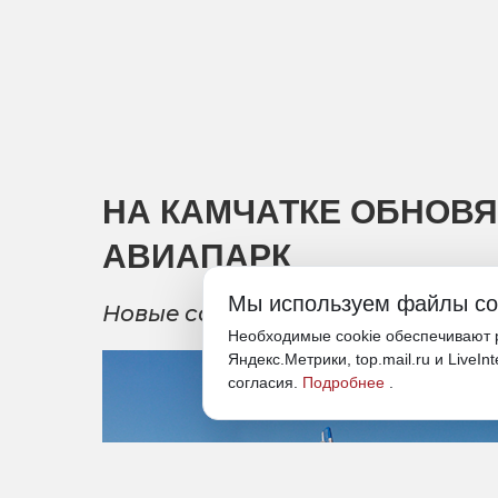
НА КАМЧАТКЕ ОБНОВ
АВИАПАРК
Мы используем файлы co
Новые самолеты Ил-114-300 прид
Необходимые cookie обеспечивают р
Яндекс.Метрики, top.mail.ru и LiveIn
согласия.
Подробнее
.