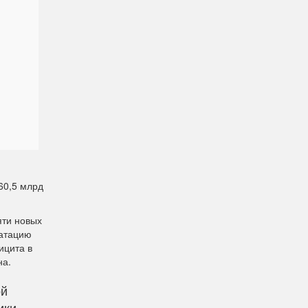
60,5 млрд
яти новых
уатацию
ицита в
на.
ой
ики