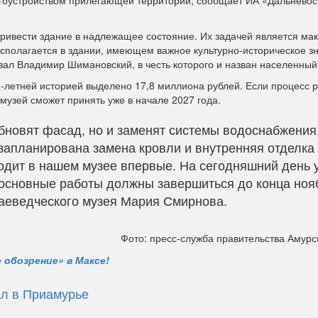
лагоустройством прилегающей территории, сообщает ИА «Дальнево
привести здание в надлежащее состояние. Их задачей является ма
асполагается в здании, имеющем важное культурно‑историческое з
ивал Владимир Шимановский, в честь которого и назван населенный 
0-летней историей выделено 17,8 миллиона рублей. Если процесс 
 музей сможет принять уже в начале 2027 года.
бновят фасад, но и заменят системы водоснабжения
 запланирована замена кровли и внутренняя отделка
одит в нашем музее впервые. На сегодняшний день 
основные работы должны завершиться до конца нояб
аеведческого музея Мария Смирнова.
Фото: пресс-служба правительства Амурс
 обозрение» в Максе!
ал в Приамурье