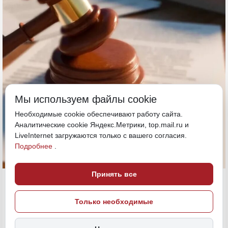
Мы используем файлы cookie
Необходимые cookie обеспечивают работу сайта.
Аналитические cookie Яндекс.Метрики, top.mail.ru и
LiveInternet загружаются только с вашего согласия.
Подробнее
.
Принять все
30 июня, 17:25
Камчатка
Продажа
Экономика и бизнес
Только необходимые
ИСТОЧНИК ФОТО
ERID
magnific (18+)
2W5zFJg2FbX