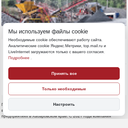
Мы используем файлы cookie
Необходимые cookie обеспечивают работу сайта.
22 июня, 18:18
Аналитические cookie Яндекс.Метрики, top.mail.ru и
Хабаровский край
LiveInternet загружаются только с вашего согласия.
Подробнее
.
Экономика и бизнес
ПОДЕЛИТЬСЯ
Принять все
Только необходимые
ПАО «Русолово» намерено в текущем году довести объемы
Настроить
выпуска оловянного концентрата до 4 тысяч тонн на своих
предприятиях в Хабаровском крае. С 2021 года компания
активно обновляет оловодобывающую инфраструктуру региона.
Это необходимо, чтобы обеспечить внутренний рынок