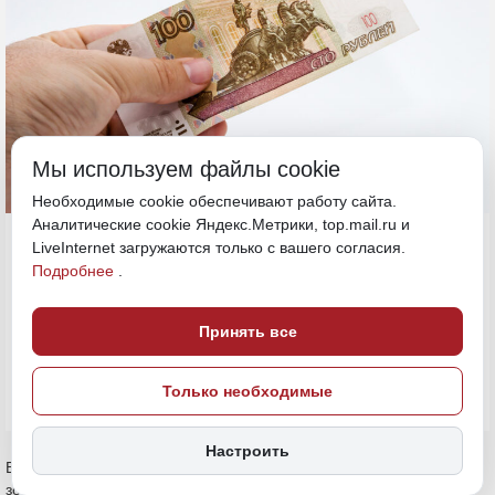
Мы используем файлы cookie
Необходимые cookie обеспечивают работу сайта.
Аналитические cookie Яндекс.Метрики, top.mail.ru и
5 июня, 16:15
ДФО
LiveInternet загружаются только с вашего согласия.
Подробнее
.
ПОДЕЛИТЬСЯ
Принять все
Только необходимые
Настроить
В первом квартале 2026 года ВТБ заключил 310 сделок под
зонтичные поручительства Корпорации МСП. Это на 148%