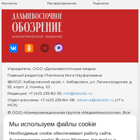
Контакты
Распространение
Подписка
Учредитель: ООО «Дальневосточные медиа»
Главный редактор Пчелкина Инга Науфальевна
680021, Хабаровский край, г. Хабаровск, ул. Ленинградская, д.
53, корп. 2, помещ. 1/2
Редакция: +7 (421) 235-82-35,
info@obozdv.ru
Отдел рекламы: +7 (421) 235-84-08,
reklama@obozdv.ru
(+7 к
МСК)
© ООО «Коммуникационная группа «Медиатехнологии». Все
права защищены. При использовании информации
гиперссылка на сайт
dvobozrenie.ru
обязательна.
Мы используем файлы cookie
Возрастная маркировка 18+
RSS
Необходимые cookie обеспечивают работу сайта.
Аналитические cookie Яндекс.Метрики, top.mail.ru и