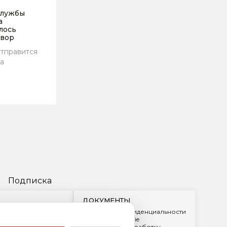
Службы
а
лось
овор
тправится
да
Подписка
ДОКУМЕНТЫ
Политика конфиденциальности
Обработка cookie
2
Согласие на обработку