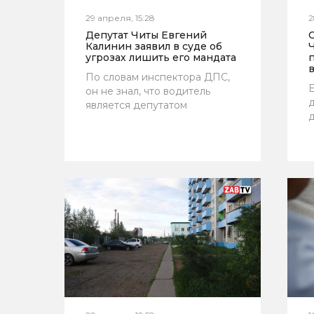
29 апреля, 15:28
2
Депутат Читы Евгений
Калинин заявил в суде об
угрозах лишить его мандата
По словам инспектора ДПС,
Е
он не знал, что водитель
д
является депутатом
д