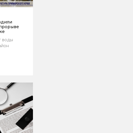
рдили
 прорыве
ке
т воды
айон