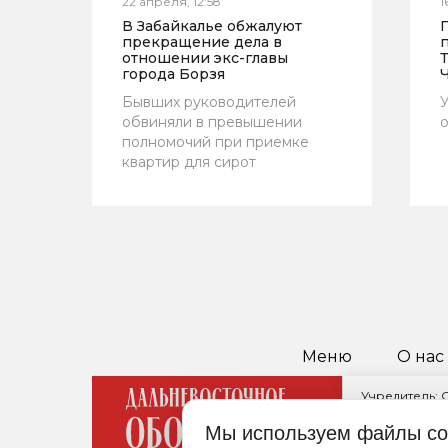
22 апреля, 12:58
1
В Забайкалье обжалуют
прекращение дела в
отношении экс-главы
города Борзя
Бывших руководителей
обвиняли в превышении
о
полномочий при приемке
квартир для сирот
Меню
О нас
Учредитель:
Главный реда
Мы используем файлы co
680021, Хабар