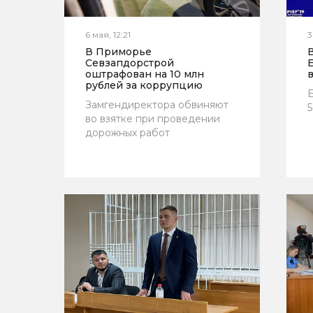
6 мая, 12:21
3
В Приморье
Севзапдорстрой
оштрафован на 10 млн
рублей за коррупцию
Е
Замгендиректора обвиняют
5
во взятке при проведении
дорожных работ