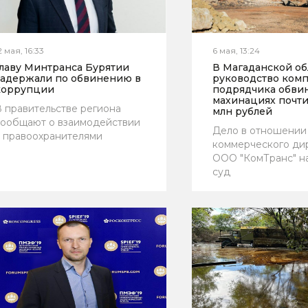
2 мая, 16:33
6 мая, 13:24
Главу Минтранса Бурятии
В Магаданской об
задержали по обвинению в
руководство ком
коррупции
подрядчика обви
махинациях почти 
 правительстве региона
млн рублей
сообщают о взаимодействии
Дело в отношении
 правоохранителями
коммерческого ди
ООО "КомТранс" н
суд