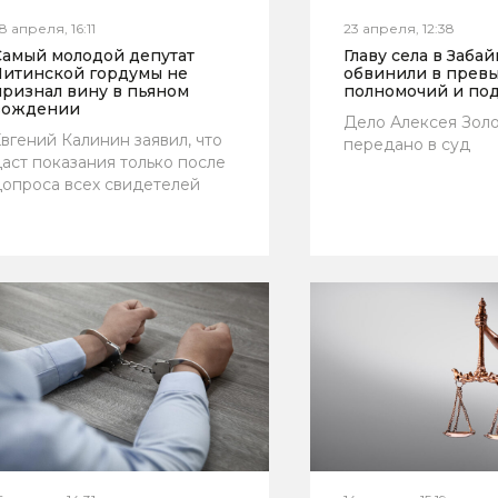
8 апреля, 16:11
23 апреля, 12:38
Самый молодой депутат
Главу села в Заба
Читинской гордумы не
обвинили в прев
признал вину в пьяном
полномочий и по
вождении
Дело Алексея Зол
вгений Калинин заявил, что
передано в суд
аст показания только после
опроса всех свидетелей