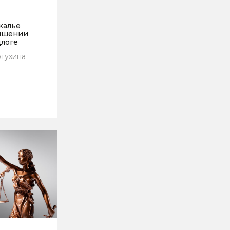
йкалье
ышении
длоге
отухина