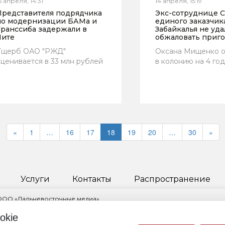
6 апреля, 14:31
14 апреля, 15:19
Представителя подрядчика
Экс-сотруднице 
по модернизации БАМа и
единого заказчик
Транссиба задержали в
Забайкалья не уда
Чите
обжаловать приг
Ущерб ОАО "РЖД"
Оксана Мищенко о
ценивается в 33 млн рублей
в колонию на 4 го
«
1
…
16
17
18
19
20
…
30
»
Услуги
Контакты
Распространение
 ООО «Дальневосточные медиа»
ктор Пчелкина Инга Науфальевна
okie
овский край, г. Хабаровск, ул. Ленинградская, д. 53, корп. 2, помещ. 1/