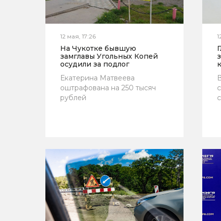
12 мая, 17:26
1
На Чукотке бывшую
замглавы Угольных Копей
осудили за подлог
Екатерина Матвеева
В
оштрафована на 250 тысяч
рублей
с