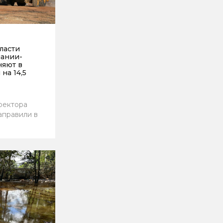
ласти
пании-
няют в
на 14,5
ректора
аправили в