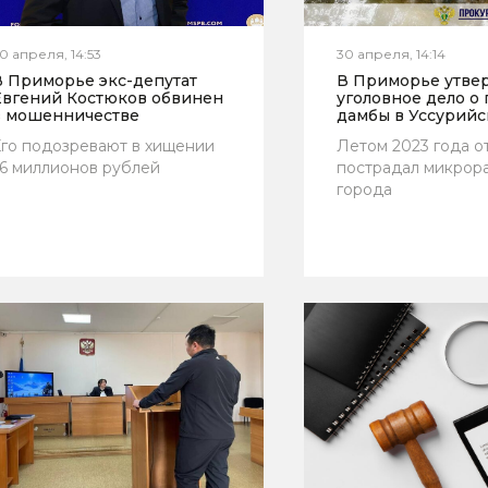
0 апреля, 14:53
30 апреля, 14:14
В Приморье экс-депутат
В Приморье утве
Евгений Костюков обвинен
уголовное дело о
в мошенничестве
дамбы в Уссурийс
го подозревают в хищении
Летом 2023 года о
6 миллионов рублей
пострадал микрор
города