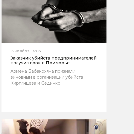
15 ноября, 14:08
Заказчик убийств предпринимателей
получил срок в Приморье
Армена Бабакохяна признали
виновным в организации убийств
Киргинцева и Сединко