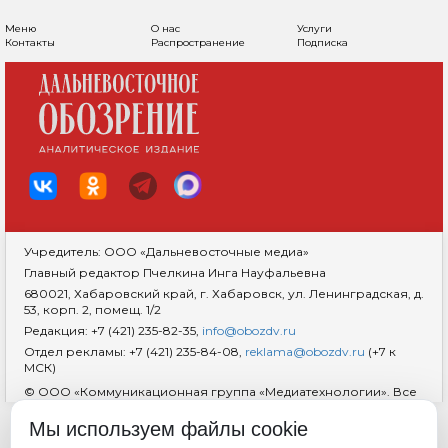
Меню
О нас
Услуги
Контакты
Распространение
Подписка
Учредитель: ООО «Дальневосточные медиа»
Главный редактор Пчелкина Инга Науфальевна
680021, Хабаровский край, г. Хабаровск, ул. Ленинградская, д.
53, корп. 2, помещ. 1/2
Редакция: +7 (421) 235-82-35,
info@obozdv.ru
Отдел рекламы: +7 (421) 235-84-08,
reklama@obozdv.ru
(+7 к
МСК)
© ООО «Коммуникационная группа «Медиатехнологии». Все
права защищены. При использовании информации
гиперссылка на сайт
dvobozrenie.ru
обязательна.
Мы используем файлы cookie
Возрастная маркировка 18+
RSS