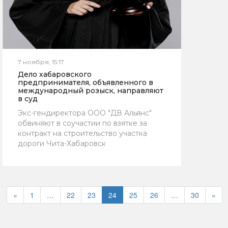
7 ноября, 15:17
Дело хабаровского
предпринимателя, объявленного в
международный розыск, направляют
в суд
Экс-гендиректора ООО "ДВ Альянс"
обвиняют в соучастии по взятке за
контракт на строительство участка
дороги Чита-Хабаровск
«
1
…
22
23
24
25
26
…
30
»