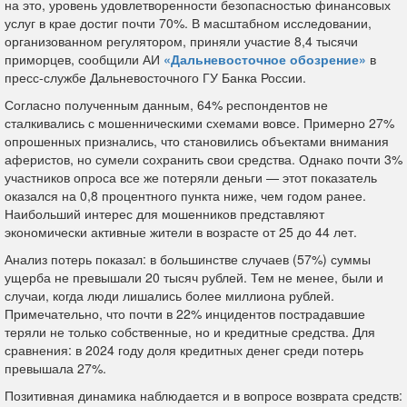
на это, уровень удовлетворенности безопасностью финансовых
услуг в крае достиг почти 70%. В масштабном исследовании,
организованном регулятором, приняли участие 8,4 тысячи
приморцев, сообщили АИ
«Дальневосточное обозрение»
в
пресс-службе Дальневосточного ГУ Банка России.
Согласно полученным данным, 64% респондентов не
сталкивались с мошенническими схемами вовсе. Примерно 27%
опрошенных признались, что становились объектами внимания
аферистов, но сумели сохранить свои средства. Однако почти 3%
участников опроса все же потеряли деньги — этот показатель
оказался на 0,8 процентного пункта ниже, чем годом ранее.
Наибольший интерес для мошенников представляют
экономически активные жители в возрасте от 25 до 44 лет.
Анализ потерь показал: в большинстве случаев (57%) суммы
ущерба не превышали 20 тысяч рублей. Тем не менее, были и
случаи, когда люди лишались более миллиона рублей.
Примечательно, что почти в 22% инцидентов пострадавшие
теряли не только собственные, но и кредитные средства. Для
сравнения: в 2024 году доля кредитных денег среди потерь
превышала 27%.
Позитивная динамика наблюдается и в вопросе возврата средств: