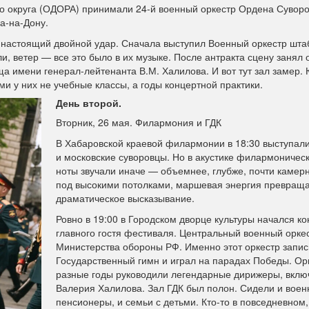
го округа (ОДОРА) принимали 24-й военный оркестр Ордена Сувор
а-на-Дону.
я настоящий двойной удар. Сначала выступил Военный оркестр шта
и, ветер — все это было в их музыке. После антракта сцену занял 
а имени генерал-лейтенанта В.М. Халилова. И вот тут зал замер.
ми у них не учебные классы, а годы концертной практики.
День второй.
Вторник, 26 мая. Филармония и ГДК
В Хабаровской краевой филармонии в 18:30 выступал
и московские суворовцы. Но в акустике филармоническ
ноты звучали иначе — объемнее, глубже, почти камерн
под высокими потолками, маршевая энергия превраща
драматическое высказывание.
Ровно в 19:00 в Городском дворце культуры начался ко
главного гостя фестиваля. Центральный военный орке
Министерства обороны РФ. Именно этот оркестр запи
Государственный гимн и играл на парадах Победы. Ор
разные годы руководили легендарные дирижеры, вклю
Валерия Халилова. Зал ГДК был полон. Сидели и воен
пенсионеры, и семьи с детьми. Кто-то в повседневном,