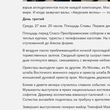
взрыв аплодисментов после каждой композиции. Моск
мире. И когда зазвучал вальс «Амурские волны» — т
День третий
Среда, 27 мая. 20 часов. Площадь Славы. Первое д
Площадь перед Спасо-Преображенским собором к веч
теплых куртках, туристы с телефонами наготове. На
отутюженной до блеска форме.
В воздухе пахло приближающейся ночной прохладой,
торжественных залпов. Сводный оркестр сыграл гимн
дым потянулся вверх, смешиваясь с вечерним небом
Оркестры выходили один за другим. Из Москвы, из Р
штаба Восточного военного округа и оркестр штаба 
юношеский духовой оркестр края. Молодежь держала
Ближе к девяти вечера случилось главное событие: 
Музыканты выступали в ярких национальных костюма
софитов. Дирижер коллектива взмахнул палочкой — 
Солистка ансамбля поднялась на трибуну к зрителя
Завершил выступление генерал-майор Тимофей Маяк