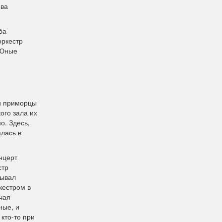
ова
ба
оркестр
 Юные
и приморцы
ого зала их
о. Здесь,
лась в
нцерт
стр
сывал
кестром в
чая
ные, и
 кто-то при