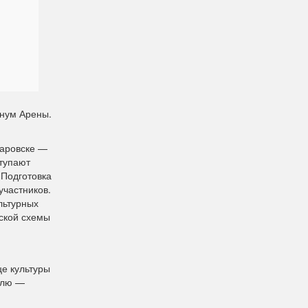
инум Арены.
баровске —
ступают
 Подготовка
участников.
льтурных
еской схемы
це культуры
алю —