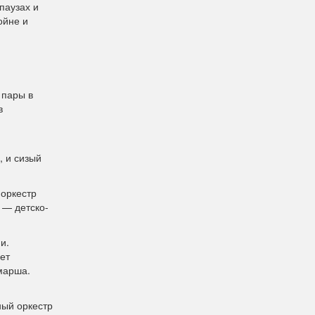
паузах и
ойне и
 пары в
в
, и сизый
 оркестр
 — детско-
и.
ет
марша.
ный оркестр