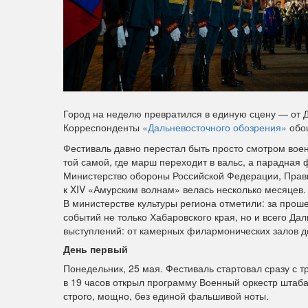
Город на неделю превратился в единую сцену — от Д
Корреспонденты
«Дальневосточного обозрения»
обош
Фестиваль давно перестал быть просто смотром вое
той самой, где марш переходит в вальс, а парадна
Министерство обороны Российской Федерации, Прави
к XIV «Амурским волнам» велась несколько месяцев.
В министерстве культуры региона отметили: за прош
событий не только Хабаровского края, но и всего Да
выступлений: от камерных филармонических залов 
День первый
Понедельник, 25 мая. Фестиваль стартовал сразу с т
в 19 часов открыл программу Военный оркестр штаба
строго, мощно, без единой фальшивой ноты.