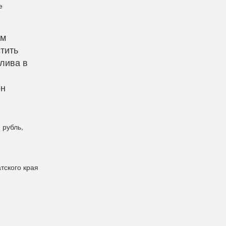
е
ом
тить
плива в
он
 рубль,
тского края