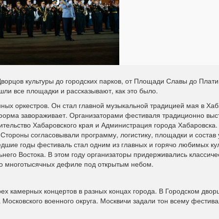
ворцов культуры до городских парков, от Площади Славы до Плат
ли все площадки и рассказывают, как это было.
нных оркестров. Он стал главной музыкальной традицией мая в Ха
я форма завораживает. Организаторами фестиваля традиционно вы
тельство Хабаровского края и Администрация города Хабаровска.
 Стороны согласовывали программу, логистику, площадки и состав 
едшие годы фестиваль стал одним из главных и горячо любимых ку
льнего Востока. В этом году организаторы придерживались классич
до многотысячных дефиле под открытым небом.
рех камерных концертов в разных концах города. В Городском двор
 Московского военного округа. Москвичи задали тон всему фестив