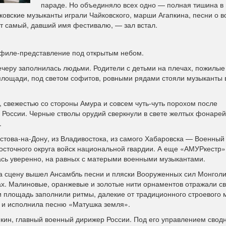
параде. Но объединяло всех одно — полная тишина в 
овские музыканты играли Чайковского, марши Агапкина, песни о в
от самый, давший имя фестивалю, — зал встал.
ефиле-представление под открытым небом.
еру заполнилась людьми. Родители с детьми на плечах, пожилые
 площади, под светом софитов, ровными рядами стояли музыканты 
 свежестью со стороны Амура и совсем чуть-чуть порохом после
 России. Черные стволы орудий сверкнули в свете желтых фонарей
.
остова-на-Дону, из Владивостока, из самого Хабаровска — Военный
Восточного округа войск национальной гвардии. А еще «АМУРкестр»
сь уверенно, на равных с матерыми военными музыкантами.
на сцену вышел Ансамбль песни и пляски Вооруженных сил Монголи
х. Малиновые, оранжевые и золотые нити орнаментов отражали св
и площадь заполнили ритмы, далекие от традиционного строевого 
м и исполнила песню «Матушка земля».
ин, главный военный дирижер России. Под его управлением свод