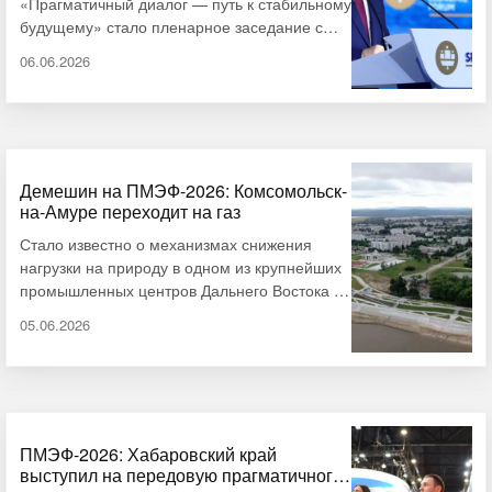
«Прагматичный диалог — путь к стабильному
значимость союза для экономики страны. …
будущему» стало пленарное заседание с
участием президента России Владимира
06.06.2026
Путина. В своей речи глава государства
отметил, что мировая экономика переживает
фундаментальные структурные изменения.
Вклад стран БРИКС в глобальный ВВП по
паритету покупательной способности уже
превысил 40%. В то же время аналогичный
Демешин на ПМЭФ-2026: Комсомольск-
на-Амуре переходит на газ
показатель у стран «большой семерки» …
Стало известно о механизмах снижения
нагрузки на природу в одном из крупнейших
промышленных центров Дальнего Востока –
Комсомольске-на-Амуре. Ключевой проект —
05.06.2026
снижение выбросов в городе рабочем
посёлке Чегдомын. Работы будут вестись в
рамках федерального проекта «Чистый
воздух», сообщает ИА «Дальневосточное
обозрение». Как заявил на полях
ПМЭФ-2026 губернатор Хабаровского края
ПМЭФ-2026: Хабаровский край
выступил на передовую прагматичного
Дмитрий Демешин, ПАО «Газпром» поэтапно