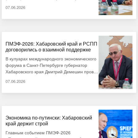
разговора о будущем планеты. Деловой
07.06.2026
завтрак, организованный Комитетом по
экологии и климатической политике
Российского союза промышленников и
предпринимателей, собрал под одной
крышей губернаторов, федеральных
чиновников и капитанов бизнеса. В центре
ПМЭФ-2026: Хабаровский край и РСПП
договорились о взаимной поддержке
внимания оказался глава Хабаровского края
Дмитрий Демешин. Губернатор с цифрами …
В кулуарах международного экономического
форума в Санкт-Петербурге губернатор
Хабаровского края Дмитрий Демешин провел
рабочую встречу с президентом
07.06.2026
Общероссийского объединения
работодателей «Российский союз
промышленников и предпринимателей»
(РСПП) Александром Шохиным. Главной
темой диалога стали векторы сотрудничества
между региональным бизнес-сообществом и
Экономика по-путински: Хабаровский
край держит строй
федеральным центром, сообщает АИ
«Дальневосточное обозрение». В ходе
Главным событием ПМЭФ-2026
обсуждения Дмитрий Демешин подчеркнул