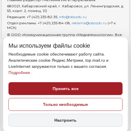
680021, Хабаровский край, г. Хабаровск, ул. Ленинградская, д.
53, корп. 2, помещ. 1/2
Редакция: +7 (421) 235-82-35,
info@obozdv.ru
Отдел рекламы: +7 (421) 235-84-08,
reklama@obozdv.ru
(+7 к
МСК)
© ООО «Коммуникационная группа «Медиатехнологии». Все
права защищены. При использовании информации
гиперссылка на сайт
dvobozrenie.ru
обязательна.
Мы используем файлы cookie
Возрастная маркировка 18+
RSS
Необходимые cookie обеспечивают работу сайта.
Аналитические cookie Яндекс.Метрики, top.mail.ru и
ДОКУМЕНТЫ
LiveInternet загружаются только с вашего согласия.
Политика конфиденциальности
Подробнее
.
Обработка cookie
Согласие на обработку персональных данных
Полные правила цитирования
Свидетельство о регистрации СМИ
Принять все
Только необходимые
Настроить