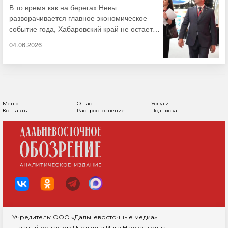
диалога
газифицирует …
В то время как на берегах Невы
разворачивается главное экономическое
событие года, Хабаровский край не остается
в стороне. XXIX Петербургский
04.06.2026
международный экономический форум
(ПМЭФ) собрал элиту мирового бизнеса и
политики для поиска ответов на вызовы
новой экономической реальности. Именно
здесь определяются векторы будущего
развития, заключаются сделки на миллиарды
Меню
О нас
Услуги
Контакты
Распространение
Подписка
рублей и формируются стратегические
альянсы. В этом …
Учредитель: ООО «Дальневосточные медиа»
Главный редактор Пчелкина Инга Науфальевна