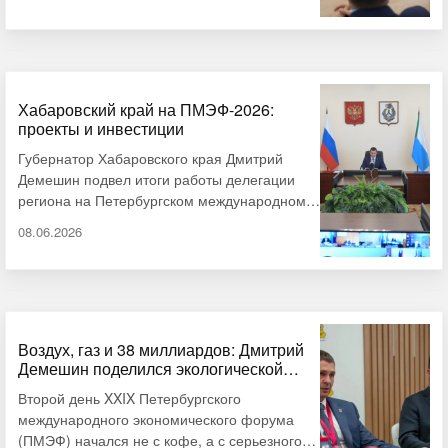
востребованы не имиджевые инициативы, а
проекты, которые повышают устойчивость
хозяйственного комплекса и создают условия
для дальнейшего роста. Таким мнением с АИ
«Дальневосточное обозрение» поделился
кандидат экономических наук, руководитель
Хабаровский край на ПМЭФ-2026:
проекты и инвестиции
Высшей школы менеджмента ТОГУ Василий
Синюков. Итоги форума Напомним, на
Губернатор Хабаровского края Дмитрий
заседании президиума …
Демешин подвел итоги работы делегации
региона на Петербургском международном
экономическом форуме. Проведено 28
08.06.2026
встреч с представителями власти и бизнеса,
подписано девять соглашений, сообщает АИ
«Дальневосточное обозрение». В рамках
ПМЭФ были представлены итоги
Национального рейтинга инвестиционного
климата в регионах России за 2026 год.
Воздух, газ и 38 миллиардов: Дмитрий
Демешин поделился экологической
Позиции Хабаровского края в рейтинге
формулой на ПМЭФ
укрепились: регион переместился с …
Второй день XXIX Петербургского
международного экономического форума
(ПМЭФ) начался не с кофе, а с серьезного