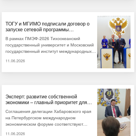
частности, общий объем инвестпроектов в
макрорегионе превышает 15 триллионов
рублей. Свою оценку результатам форума
дал кандидат экономических наук,
ТОГУ и МГИМО подписали договор о
запуске сетевой программы
руководитель Высшей школы менеджмента
бакалавриата
ТОГУ Василий Синюков, сообщает АИ
В рамках ПМЭФ-2026 Тихоокеанский
«Дальневосточное обозрение». Хабаровский
государственный университет и Московский
край …
государственный институт международных
отношений МИД России подписали договор о
11.06.2026
сетевой форме реализации образовательной
программы, сообщает ИА «Дальневосточное
обозрение». Со стороны МГИМО документ
подписал ректор, академик Анатолий
Торкунов. Со стороны ТОГУ – проректор по
стратегическому развитию и кадровой
Эксперт: развитие собственной
экономики – главный приоритет для
политике Алдар Чирнинов. Договор
Хабаровского края
закрепляет запуск программы бакалавриата
Соглашения делегации Хабаровского края
«Языковое сопровождение …
на Петербургском международном
экономическом форуме соответствуют
структуре экономики региона. Сегодня здесь
11.06.2026