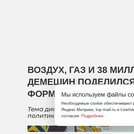
ВОЗДУХ, ГАЗ И 38 МИ
ДЕМЕШИН ПОДЕЛИЛСЯ
ФОРМУЛОЙ НА ПМЭФ
Мы используем файлы co
Необходимые cookie обеспечивают р
Тема дискуссии - «Региональны
Яндекс.Метрики, top.mail.ru и LiveIn
политики – роль и возможности 
согласия.
Подробнее
.