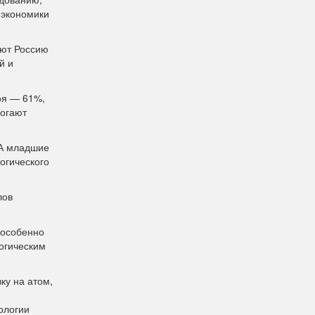
 экономики
ают Россию
й и
оя — 61%,
могают
 А младшие
огического
лов
 особенно
логическим
ку на атом,
ологии