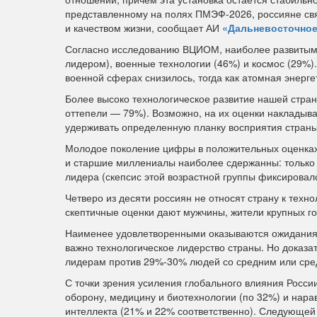
представленному на полях ПМЭФ-2026, россияне свя
и качеством жизни, сообщает АИ
«Дальневосточное
Согласно исследованию ВЦИОМ, наиболее развитым
лидером), военные технологии (46%) и космос (29%).
военной сферах снизилось, тогда как атомная энерге
Более высоко технологическое развитие нашей стра
оттепели — 79%). Возможно, на их оценки накладыва
удерживать определенную планку восприятия страны 
Молодое поколение цифры в положительных оценках
и старшие миллениалы наиболее сдержанны: только 4
лидера (скепсис этой возрастной группы фиксировалс
Четверо из десяти россиян не относят страну к те
скептичные оценки дают мужчины, жители крупных 
Наименее удовлетворенными оказываются ожидания
важно технологическое лидерство страны. Но доказа
лидерам против 29%-30% людей со средним или ср
С точки зрения усиления глобального влияния России
оборону, медицину и биотехнологии (по 32%) и нара
интеллекта (21% и 22% соответственно). Следующей