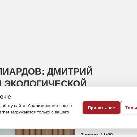
ЛЛИАРДОВ: ДМИТРИЙ
 ЭКОЛОГИЧЕСКОЙ
okie
аботу сайта. Аналитические cookie
Принять все
Толь
е аспекты экологической и климатическо
ternet загружаются только с вашего
бизнеса»
7 июня, 11:00