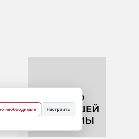
ко необходимые
Настроить
й