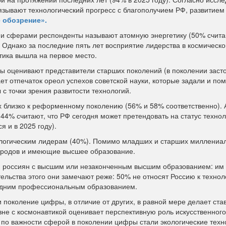
зывают технологический прогресс с благополучием РФ, развитием
 обозрение».
и сферами респонденты называют атомную энергетику (50% счит
 Однако за последние пять лет восприятие лидерства в космическо
тика вышла на первое место.
ны оценивают представители старших поколений (в поколении заст
ет отпечаток ореол успехов советской науки, которые задали и по
с точки зрения развитости технологий.
 близко к реформенному поколению (56% и 58% соответственно).
4% считают, что РФ сегодня может претендовать на статус технол
я и в 2025 году).
хнологическим лидерам (40%). Помимо младших и старших миллениа
городов и имеющие высшее образование.
 россиян с высшим или незаконченным высшим образованием: им
тельства этого они замечают реже: 50% не относят Россию к техно
едним профессиональным образованием.
 поколение цифры, в отличие от других, в равной мере делает став
вне с космонавтикой оценивает перспективную роль искусственного
 по важности сферой в поколении цифры стали экологические техн