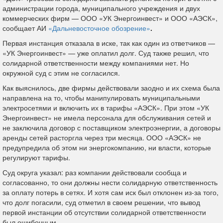
администрации города, муниципального учреждения и двух
коммерческих фирм — ООО «УК Энергоинвест» и ООО «АЭСК»,
сообщает АИ
«Дальневосточное обозрение»
.
Первая инстанция отказала в иске, так как один из ответчиков —
«УК Энергоинвест» — уже оплатил долг. Суд также решил, что
солидарной ответственности между компаниями нет. Но
окружной суд с этим не согласился.
Как выяснилось, две фирмы действовали заодно и их схема была
направлена на то, чтобы манипулировать муниципальными
электросетями и включить их в тарифы «АЭСК». При этом «УК
Энергоинвест» не имела персонала для обслуживания сетей и
не заключила договор с поставщиком электроэнергии, а договоры
аренды сетей расторгла через три месяца. ООО «АЭСК» не
предупредила об этом ни энергокомпанию, ни власти, которые
регулируют тарифы.
Суд округа указал: раз компании действовали сообща и
согласованно, то они должны нести солидарную ответственность
за оплату потерь в сетях. И хотя сам иск был отклонен из-за того,
что долг погасили, суд отметил в своем решении, что вывод
первой инстанции об отсутствии солидарной ответственности
был ошибочным.