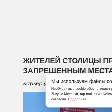
ЖИТЕЛЕЙ СТОЛИЦЫ ПР
ЗАПРЕЩЕННЫМ МЕСТ
Мы используем файлы co
Карьер у нового моста через ре
Необходимые cookie обеспечивают р
Яндекс.Метрики, top.mail.ru и LiveIn
согласия.
Подробнее
.