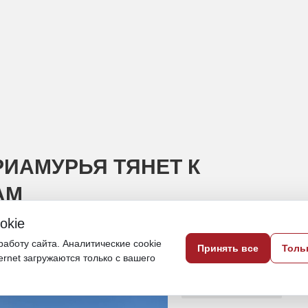
ИАМУРЬЯ ТЯНЕТ К
АМ
okie
ку Зею притягивает сотни людей
аботу сайта. Аналитические cookie
Принять все
Толь
ternet загружаются только с вашего
26 июня, 20:17
Амурская область