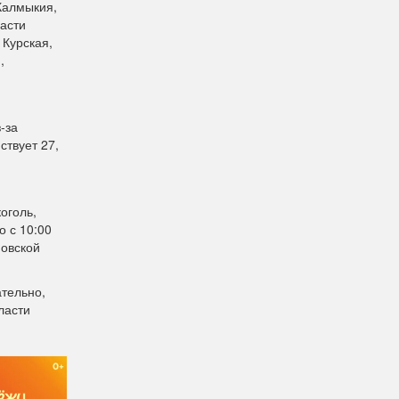
Калмыкия,
ласти
 Курская,
,
-за
ствует 27,
оголь,
о с 10:00
новской
ательно,
ласти