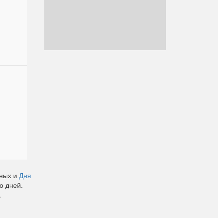
кных и
Дня
о дней.
.