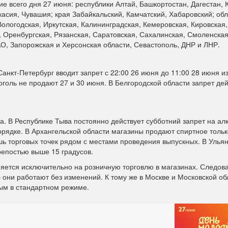
е всего дня 27 июня: республики Алтай, Башкортостан, Дагестан, 
асия, Чувашия; края Забайкальский, Камчатский, Хабаровский; об
Вологодская, Иркутская, Калининградская, Кемеровская, Кировская,
 Оренбургская, Рязанская, Саратовская, Сахалинская, Смоленская
О, Запорожская и Херсонская области, Севастополь, ДНР и ЛНР.
анкт-Петербург вводит запрет с 22:00 26 июня до 11:00 28 июня из
голь не продают 27 и 30 июня. В Белгородской области запрет дей
. В Республике Тыва постоянно действует субботний запрет на алк
рядке. В Архангельской области магазины продают спиртное тольк
ишь торговых точек рядом с местами проведения выпускных. В Улья
репостью выше 15 градусов.
яется исключительно на розничную торговлю в магазинах. Следов
 они работают без изменений. К тому же в Москве и Московской об
ным в стандартном режиме.