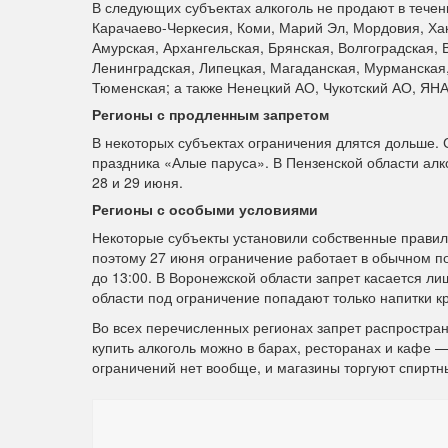
В следующих субъектах алкоголь не продают в течени
Карачаево-Черкесия, Коми, Марий Эл, Мордовия, Хак
Амурская, Архангельская, Брянская, Волгоградская, 
Ленинградская, Липецкая, Магаданская, Мурманская,
Тюменская; а также Ненецкий АО, Чукотский АО, ЯНА
Регионы с продленным запретом
В некоторых субъектах ограничения длятся дольше. С
праздника «Алые паруса». В Пензенской области алко
28 и 29 июня.
Регионы с особыми условиями
Некоторые субъекты установили собственные правила
поэтому 27 июня ограничение работает в обычном по
до 13:00. В Воронежской области запрет касается л
области под ограничение попадают только напитки к
Во всех перечисленных регионах запрет распростран
купить алкоголь можно в барах, ресторанах и кафе —
ограничений нет вообще, и магазины торгуют спирт