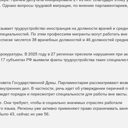
. Однако вопросы трудовой миграции, по мнению парламентариев,
зывает трудоустройство иностранцев на должности врачей и средн
специальностей. По этим профессиям мигранты могут работать вне
 списке числятся 38 врачебных должностей и 46 должностей средн
окуратуры. В 2025 году в 27 регионах пресекли нарушения при а
 17 субъектах РФ выявили факты трудоустройства таких специалист
Совета Государственной Думы. Парламентарии рассматривают воз
нутренних дел. В частности, речь идет об утверждении перечней 
ведет порядок и пересмотрит специальности для работы вне квоты.
е. Они требуют, чтобы в социально значимых отраслях работали
о языка. Регионы уже активно применяют право ограничивать заня
было 43, сейчас их уже 56.