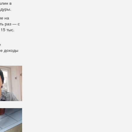
шлин в
едуры.
ие на
ть раз — с
 15 тыс.
е
ые доходы