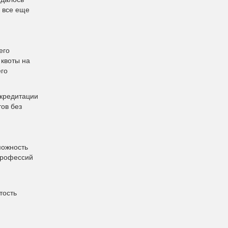
 все еще
его
 квоты на
его
ккредитации
ов без
можность
профессий
тость