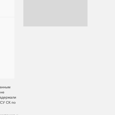
данным
 не
задержали
 СУ СК по