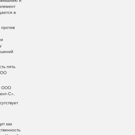
уживанию и
 элемент
щается в
 против
ии
у
рушений
сть пять
ООО
, ООО
ент-С».
сутствует
ит как
ственность