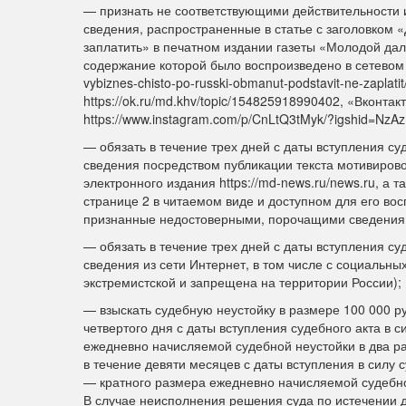
— признать не соответствующими действительности 
сведения, распространенные в статье с заголовком «
заплатить» в печатном издании газеты «Молодой даль
содержание которой было воспроизведено в сетевом из
vybiznes-chisto-po-russki-obmanut-podstavit-ne-zapl
https://ok.ru/md.khv/topic/154825918990402, «Вконта
https://www.instagram.com/p/CnLtQ3tMyk/?igshid=Nz
— обязать в течение трех дней с даты вступления су
сведения посредством публикации текста мотивиров
электронного издания https://md-news.ru/news.ru, а 
странице 2 в читаемом виде и доступном для его вос
признанные недостоверными, порочащими сведения
— обязать в течение трех дней с даты вступления с
сведения из сети Интернет, в том числе с социальны
экстремистской и запрещена на территории России);
— взыскать судебную неустойку в размере 100 000 ру
четвертого дня с даты вступления судебного акта в
ежедневно начисляемой судебной неустойки в два ра
в течение девяти месяцев с даты вступления в силу
— кратного размера ежедневно начисляемой судебно
В случае неисполнения решения суда по истечении д