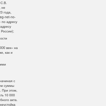
С.В.
, не
3 года,
eg-net-no-
» по адресу
 адресу
 России);
ности
XXI век» на
е, как и
щими
 начиная с
ием суммы
. При этом,
ть 10 000
бного акта.
 неустойка