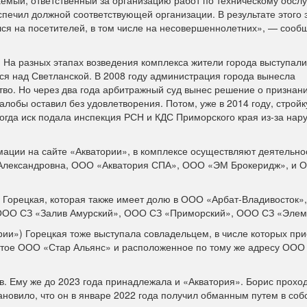
ваемый, ответственный за организацию работ по техническому обсл
печил должной соответствующей организации. В результате этого
ся на посетителей, в том числе на несовершеннолетних», — сооб
 На разных этапах возведения комплекса жители города выступали
ся над Светланской. В 2008 году администрация города вынесла
тво. Но через два года арбитражный суд вынес решение о признан
обы оставил без удовлетворения. Потом, уже в 2014 году, стройк
огда иск подала инспекция РСН и КДС Приморского края из-за на
мации на сайте «Акватории», в комплексе осуществляют деятельно
Александровна, ООО «Акватория СПА», ООО «ЭМ Брокеридж», и 
 Горецкая, которая также имеет долю в ООО «Арбат-Владивосток»
ООО СЗ «Залив Амурский», ООО СЗ «Приморский», ООО СЗ «Элем
и») Горецкая тоже выступала совладельцем, в числе которых при
утое ООО «Стар Альянс» и расположенное по тому же адресу ООО
. Ему же до 2023 года принадлежала и «Акватория». Борис проход
новило, что он в январе 2022 года получил обманным путем в соб