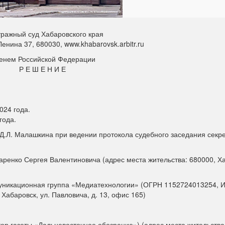
ражный суд Хабаровского края
 Ленина 37, 680030, www.khabarovsk.arbitr.ru
енем Российской Федерации
Р Е Ш Е Н И Е
024 года.
года.
 Д.Л. Малашкина при ведении протокола судебного заседания секр
аренко Сергея Валентиновича (адрес места жительства: 680000, Х
муникационная группа «Медиатехнологии» (ОГРН 1152724013254, 
Хабаровск, ул. Павловича, д. 13, офис 165)
ор газеты «Дальневосточное обозрение») (адрес места жительства: