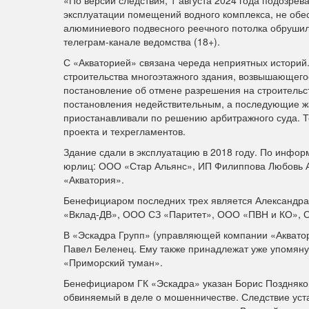
«По версии следствия, 1 августа 2024 года подозре
эксплуатации помещений водного комплекса, не обес
алюминиевого подвесного реечного потолка обрушил
телеграм-канале ведомства (18+).
С «Акваторией» связана череда неприятных историй.
строительства многоэтажного здания, возвышающего
постановление об отмене разрешения на строительс
постановления недействительным, а последующие жал
приостанавливали по решению арбитражного суда. Т
проекта и техрегламентов.
Здание сдали в эксплуатацию в 2018 году. По инфор
юрлиц: ООО «Стар Альянс», ИП Филиппова Любовь 
«Акватория».
Бенефициаром последних трех является Александра
«Вклад-ДВ», ООО СЗ «Паритет», ООО «ПВН и КО», 
В «Эскадра Групп» (управляющей компании «Акватори
Павел Беленец. Ему также принадлежат уже упомян
«Приморский туман».
Бенефициаром ГК «Эскадра» указан Борис Поздняков
обвиняемый в деле о мошенничестве. Следствие уста