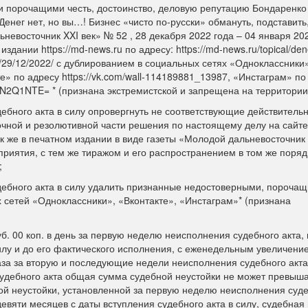
и порочащими честь, достоинство, деловую репутацию Бондаренко 
Денег нет, но вы…! Бизнес «чисто по-русски» обмануть, подставить
невосточник XXI век» № 52 , 28 декабря 2022 года – 04 января 202
дании https://md-news.ru по адресу: https://md-news.ru/topical/den
atit/29/12/2022/ с дублированием в социальных сетях «Одноклассники
кте» по адресу https://vk.com/wall-114189881_13987, «Инстаграм» по
AzN2Q1NTE= * (признана экстремистской и запрещена на территории
дебного акта в силу опровергнуть не соответствующие действитель
очной и резолютивной части решения по настоящему делу на сайте
так же в печатном издании в виде газеты «Молодой дальневосточник 
приятия, с тем же тиражом и его распространением в том же порядк
;
удебного акта в силу удалить признанные недостоверными, пороча
х сетей «Одноклассники», «Вконтакте», «Инстаграм»* (признана
б. 00 коп. в день за первую неделю неисполнения судебного акта,
 силу и до его фактического исполнения, с еженедельным увеличен
за за вторую и последующие недели неисполнения судебного акта
 судебного акта общая сумма судебной неустойки не может превыша
й неустойки, установленной за первую неделю неисполнения суде
евяти месяцев с даты вступления судебного акта в силу, судебная