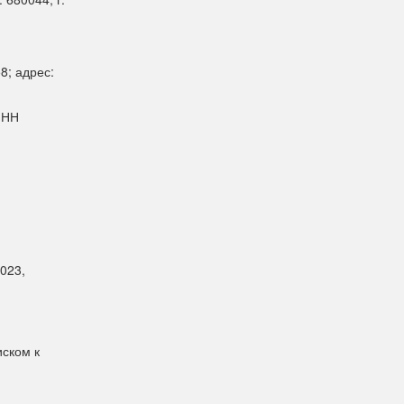
8; адрес:
ИНН
023,
иском к