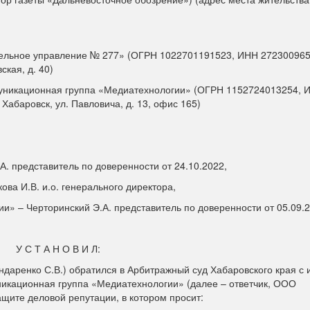
тельное управление № 277» (ОГРН 1022701191523, ИНН 272300965
ская, д. 40)
муникационная группа «Медиатехнологии» (ОГРН 1152724013254, 
Хабаровск, ул. Павловича, д. 13, офис 165)
.А. представитель по доверенности от 24.10.2022,
ва И.В. и.о. генерального директора,
» – Черторинский Э.А. представитель по доверенности от 05.09.2
У С Т А Н О В И Л:
ндаренко С.В.) обратился в Арбитражный суд Хабаровского края с 
икационная группа «Медиатехнологии» (далее – ответчик, ООО
щите деловой репутации, в котором просит: