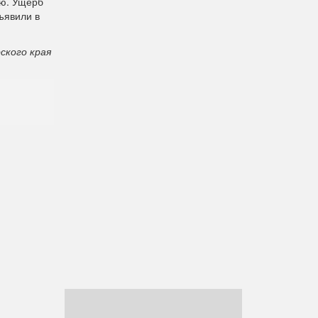
ию. Ущерб
ъявили в
ского края