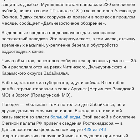
защитных дамбах. Муниципалитетам направили 220 миллионов
рублей, пишет в своем ТГ-канале (18+) глава региона Александр
Осипов. В двух селах сооружения привели в порядок в прошлом
месяце, сообщает «Дальневосточное обозрение».
Выделенные средства предназначены для ликвидации
последствий паводков. Это подразумевает, в том числе, отсыпку
временных насыпей, укрепление берега и обустройство
водоотводных канав.
Число объектов, на которых собираются проводить ремонт — 35.
Они располагаются на реках Читинского, Дульдургинского и
Карымского округов Забайкалья.
Работы, как отметил губернатор, идут и сейчас. В сентябре
дамбы отремонтировали в селах Аргунск (Нерчинско-Заводской
МО) и Зоргол (Приаргунский МО).
Паводки — «больная» тема не только для Забайкалья, но и
других дальневосточных регионов. Ежегодно тот или иной
оказываются во власти
большой воды
. Этой весной в бюллетене
Счетной палаты РФ привели сведения Ростехнадзора — в
Дальневосточном федеральном округе
429 из 743
гидротехнических сооружений имеют неудовлетворительный