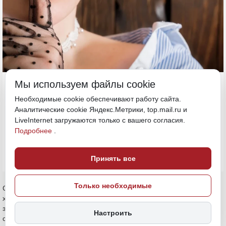
17 апреля, 18:20
Мы используем файлы cookie
Хабаровский край
Необходимые cookie обеспечивают работу сайта.
Аналитические cookie Яндекс.Метрики, top.mail.ru и
LiveInternet загружаются только с вашего согласия.
ПОДЕЛИТЬСЯ
Подробнее
.
Принять все
Только необходимые
Сотрудник полиции потребовал деньги за непривлечение
хабаровчанки к уголовной ответственности за организацию
занятия проституцией. В итоге, правоохранитель сам попал под
Настроить
статью, сообщает «Дальневосточное обозрение».