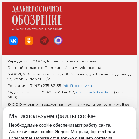
Учредитель: ООО «Дальневосточные медиа»
Главный редактор Пчелкина Инга Науфальевна
680021, Хабаровский край, г. Хабаровск, ул. Ленинградская, д.
53, корп. 2, помещ. 1/2
Редакция: +7 (421) 235-82-35,
info@obozdv.ru
Отдел рекламы: +7 (421) 235-84-08,
reklama@obozdv.ru
(+7 к
МСК)
© ООО «Коммуникационная группа «Медиатехнологии». Все
права защищены. При использовании информации
гиперссылка на сайт
dvobozrenie.ru
обязательна.
Мы используем файлы cookie
Возрастная маркировка 18+
RSS
Необходимые cookie обеспечивают работу сайта.
Аналитические cookie Яндекс.Метрики, top.mail.ru и
ДОКУМЕНТЫ
LiveInternet загружаются только с вашего согласия.