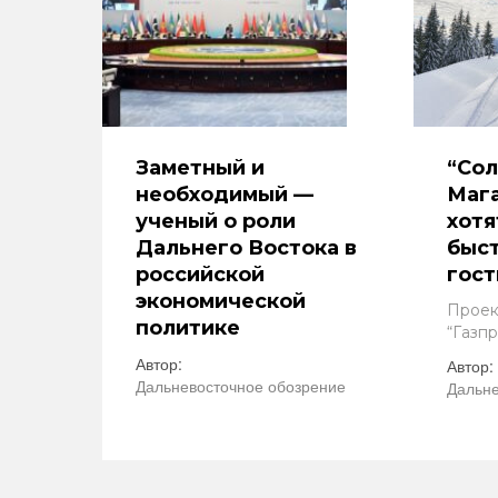
Заметный и
“Со
необходимый —
Мага
ученый о роли
хотя
Дальнего Востока в
быс
российской
гос
экономической
Проек
политике
“Газп
Автор:
Автор:
Дальневосточное обозрение
Дальне