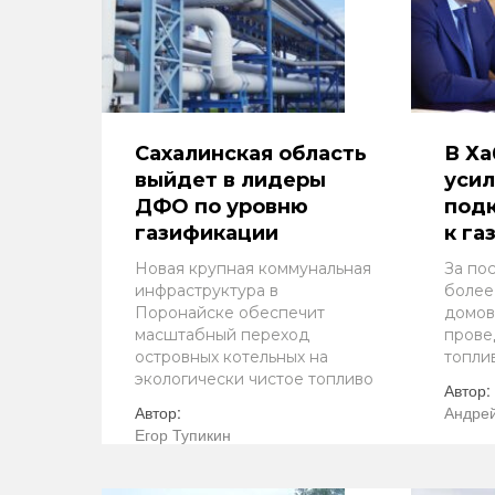
Сахалинская область
В Ха
выйдет в лидеры
усил
ДФО по уровню
под
газификации
к га
Новая крупная коммунальная
За по
инфраструктура в
более
Поронайске обеспечит
домов
масштабный переход
прове
островных котельных на
топли
экологически чистое топливо
Автор:
Автор:
Андрей
Егор Тупикин