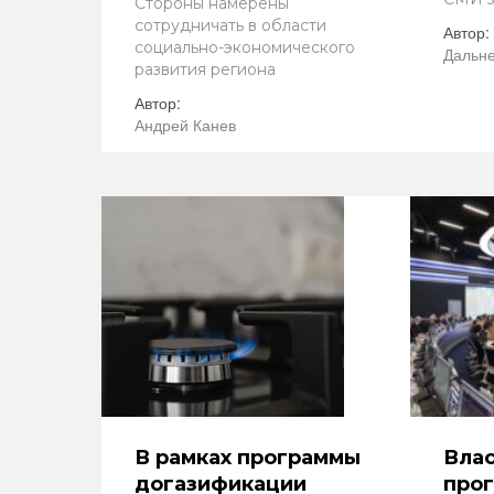
Стороны намерены
сотрудничать в области
Автор:
социально-экономического
Дальне
развития региона
Автор:
Андрей Канев
В рамках программы
Влас
догазификации
прог