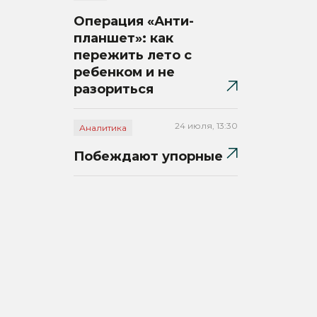
Операция «Анти-
планшет»: как
пережить лето с
ребенком и не
разориться
24 июля, 13:30
Аналитика
Побеждают упорные