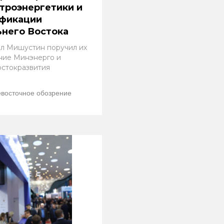
троэнергетики и
ификации
него Востока
л Мишустин поручил их
ние Минэнерго и
стокразвития
восточное обозрение