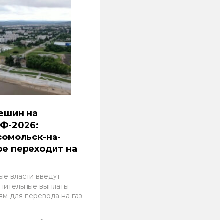
ешин на
Ф-2026:
омольск-на-
е переходит на
ые власти введут
нительные выплаты
ям для перевода на газ