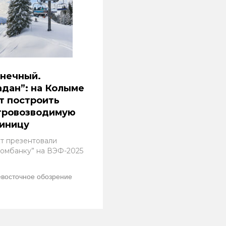
лнечный.
дан”: на Колыме
т построить
тровозводимую
тиницу
т презентовали
ромбанку” на ВЭФ-2025
восточное обозрение