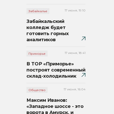
17 июня, 19:10
Забайкалье
Забайкальский
колледж будет
готовить горных
аналитиков
17 июня, 18:41
Приморье
В ТОР «Приморье»
построят современный
склад-холодильник
17 июня, 16:04
Общество
Максим Иванов:
«Западное шоссе - это
ворота в Амурск, и