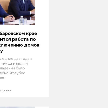
баровском крае
ится работа по
ключению домов
зу
следние два года в
 чем две тысячи
ладений было
дено «голубое
во»
 Канев