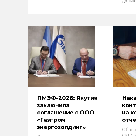
Дальне
ПМЭФ-2026: Якутия
Нака
заключила
конт
соглашение с ООО
на к
«Газпром
отче
энергохолдинг»
Обзор
СМИ з