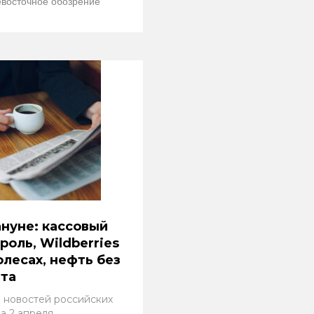
восточное обозрение
нуне: кассовый
роль, Wildberries
олесах, нефть без
та
 новостей российских
а 2 апреля