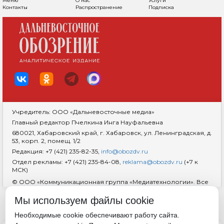
Меню
О нас
Услуги
Контакты
Распространение
Подписка
Учредитель: ООО «Дальневосточные медиа»
Главный редактор Пчелкина Инга Науфальевна
680021, Хабаровский край, г. Хабаровск, ул. Ленинградская, д.
53, корп. 2, помещ. 1/2
Редакция: +7 (421) 235-82-35,
info@obozdv.ru
Отдел рекламы: +7 (421) 235-84-08,
reklama@obozdv.ru
(+7 к
МСК)
© ООО «Коммуникационная группа «Медиатехнологии». Все
права защищены. При использовании информации
гиперссылка на сайт
dvobozrenie.ru
обязательна.
Мы используем файлы cookie
Возрастная маркировка 18+
RSS
Необходимые cookie обеспечивают работу сайта.