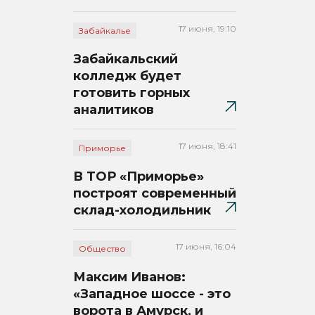
17 июня, 19:10
Забайкалье
Забайкальский
колледж будет
готовить горных
аналитиков
17 июня, 18:41
Приморье
В ТОР «Приморье»
построят современный
склад-холодильник
17 июня, 16:04
Общество
Максим Иванов:
«Западное шоссе - это
ворота в Амурск, и