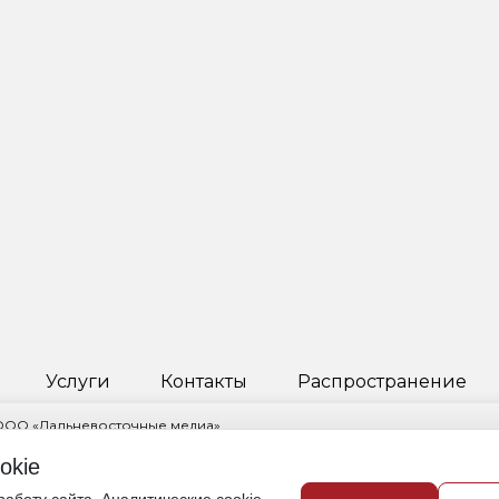
Услуги
Контакты
Распространение
 ООО «Дальневосточные медиа»
ктор Пчелкина Инга Науфальевна
okie
овский край, г. Хабаровск, ул. Ленинградская, д. 53, корп. 2, помещ. 1/
421) 235-82-35,
info@obozdv.ru