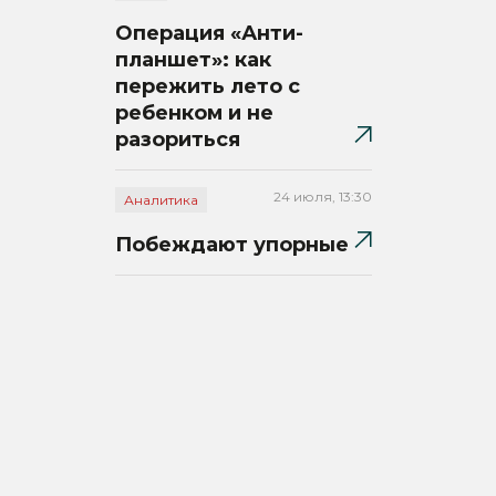
Операция «Анти-
планшет»: как
пережить лето с
ребенком и не
разориться
24 июля, 13:30
Аналитика
Побеждают упорные