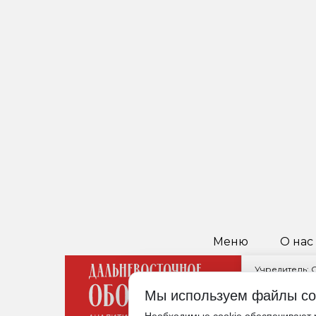
Меню
О нас
Учредитель:
Главный реда
Мы используем файлы co
680021, Хабар
Редакция: +7 (