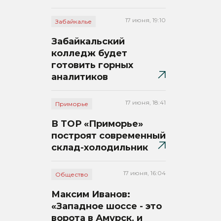
17 июня, 19:10
Забайкалье
Забайкальский
колледж будет
готовить горных
аналитиков
17 июня, 18:41
Приморье
В ТОР «Приморье»
построят современный
склад-холодильник
17 июня, 16:04
Общество
Максим Иванов:
«Западное шоссе - это
ворота в Амурск, и