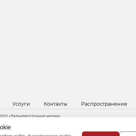
Услуги
Контакты
Распространение
 ООО «Дальневосточные медиа»
ктор Пчелкина Инга Науфальевна
okie
овский край, г. Хабаровск, ул. Ленинградская, д. 53, корп. 2, помещ. 1/
421) 235-82-35,
info@obozdv.ru