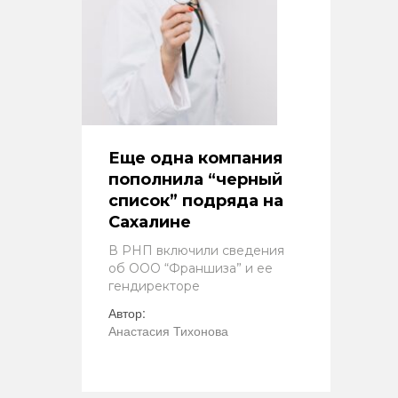
Еще одна компания
пополнила “черный
список” подряда на
Сахалине
В РНП включили сведения
об ООО “Франшиза” и ее
гендиректоре
Автор:
Анастасия Тихонова