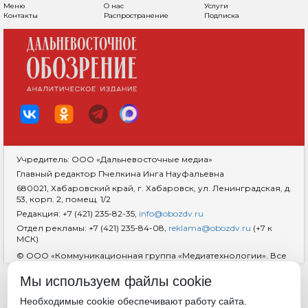
Меню
О нас
Услуги
Контакты
Распространение
Подписка
Учредитель: ООО «Дальневосточные медиа»
Главный редактор Пчелкина Инга Науфальевна
680021, Хабаровский край, г. Хабаровск, ул. Ленинградская, д.
53, корп. 2, помещ. 1/2
Редакция: +7 (421) 235-82-35,
info@obozdv.ru
Отдел рекламы: +7 (421) 235-84-08,
reklama@obozdv.ru
(+7 к
МСК)
© ООО «Коммуникационная группа «Медиатехнологии». Все
права защищены. При использовании информации
гиперссылка на сайт
dvobozrenie.ru
обязательна.
Мы используем файлы cookie
Возрастная маркировка 18+
RSS
Необходимые cookie обеспечивают работу сайта.