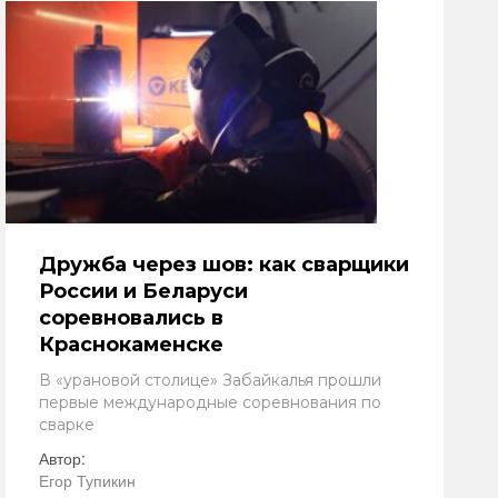
Дружба через шов: как сварщики
России и Беларуси
соревновались в
Краснокаменске
В «урановой столице» Забайкалья прошли
первые международные соревнования по
сварке
Автор:
Егор Тупикин