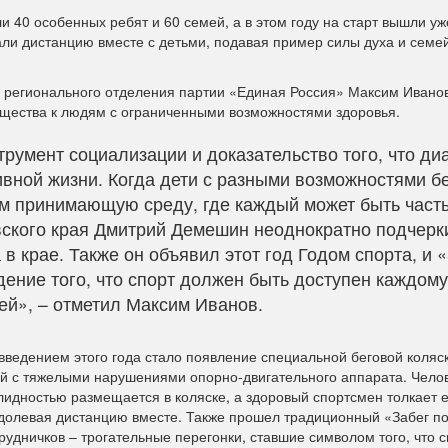
ли 40 особенных ребят и 60 семей, а в этом году на старт вышли уж
али дистанцию вместе с детьми, подавая пример силы духа и семе
ль регионального отделения партии «Единая Россия» Максим Ивано
бщества к людям с ограниченными возможностями здоровья.
трумент социализации и доказательство того, что ди
вной жизни. Когда дети с разными возможностями бе
им принимающую среду, где каждый может быть част
вского края Дмитрий Демешин неоднократно подчерк
в крае. Также он объявил этот год Годом спорта, и 
ение того, что спорт должен быть доступен каждому
ей», – отметил Максим Иванов.
введением этого года стало появление специальной беговой коляс
й с тяжелыми нарушениями опорно-двигательного аппарата. Челов
лидностью размещается в коляске, а здоровый спортсмен толкает е
долевая дистанцию вместе. Также прошел традиционный «Забег по
рудничков – трогательные перегонки, ставшие символом того, что с