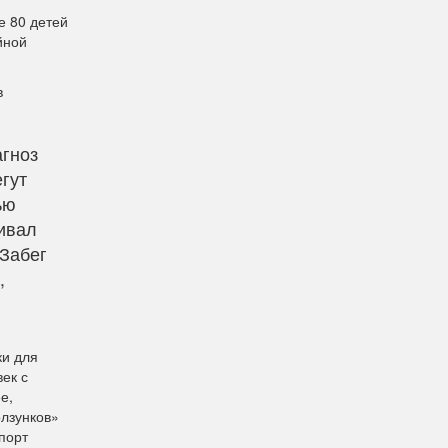
е 80 детей
йной
в
агноз
гут
ью
ивал
«Забег
,
ки для
ек с
е,
лзунков»
порт