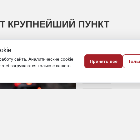
Т КРУПНЕЙШИЙ ПУНКТ
okie
» начнет свою работу 29 июня
аботу сайта. Аналитические cookie
Принять все
Толь
ternet загружаются только с вашего
22 июня, 17:20
Приморье
Общество
ПОДЕЛИТЬСЯ