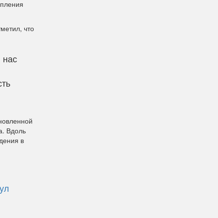
упления
метил, что
 нас
сть
бновленной
а. Вдоль
дения в
ул