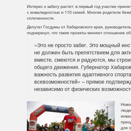
Интерес к забегу растет: в первый год участие приня
с инвалидностью и 110 семей. Многие родители беж
сплоченности.
Депутат Госдумы от Хабаровского края, руководите
подчеркнул, что такие проекты меняют отношение о
«Это не просто забег. Это мощный инс
не должен быть препятствием для акти
вместе, смеются и радуются, мы стро
общего движения. Губернатор Хабаро
важность развития адаптивного спорта 
всевозможностей» – прямое подтвержд
независимо от физических возможност
Ново
люде
инва
прео
для г