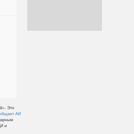
й». Это
общает АИ
харным
ДИ и