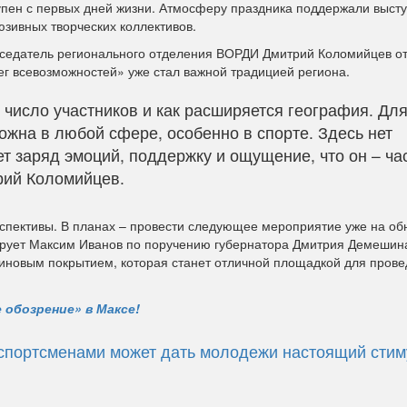
упен с первых дней жизни. Атмосферу праздника поддержали выст
юзивных творческих коллективов.
седатель регионального отделения ВОРДИ Дмитрий Коломийцев от
ег всевозможностей» уже стал важной традицией региона.
 число участников и как расширяется география. Для
можна в любой сфере, особенно в спорте. Здесь нет
т заряд эмоций, поддержку и ощущение, что он – ча
рий Коломийцев.
спективы. В планах – провести следующее мероприятие уже на о
рирует Максим Иванов по поручению губернатора Дмитрия Демешин
иновым покрытием, которая станет отличной площадкой для прове
 обозрение» в Максе!
 спортсменами может дать молодежи настоящий стим