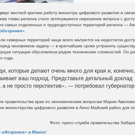
ерг жесткой критике работу министра цифрового развития и связи
нева главы региона стало затянувшееся нерешение вопроса с дост
 из самых отдаленных и труднодоступных территорий региона — Ая
обозрение»
.
тели северных территорий чаще всего жалуются на недостаток дост
еред чиновником задачу — в кратчайшие сроки устранить сущест
екущая ситуация обусловлена рядом технических сложностей. Он ра
о года.
, которые делают очень много для края и, конечно,
раивает ваш подход. Представьте детальный доклад
 а не просто перспектив», — потребовал губернатор
я правительства края по экономическим вопросам Марии Авилово
ии министерства цифрового развития в Аяно-Майский район для о
Фото: пресс-служба правительства Хабаро
 обозрение» в Максе!