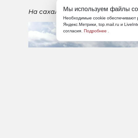
Мы используем файлы co
На сахалинском острове Кунаши
Необходимые cookie обеспечивают р
Яндекс.Метрики, top.mail.ru и LiveIn
согласия.
Подробнее
.