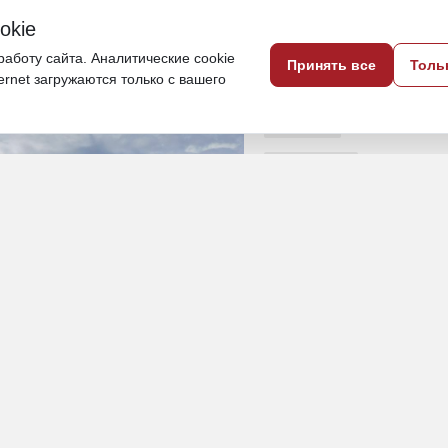
okie
р планируют возвести четыре модульных
аботу сайта. Аналитические cookie
Принять все
Толь
ternet загружаются только с вашего
20 мая, 19:17
Сахалин
Общество
ПОДЕЛИТЬСЯ