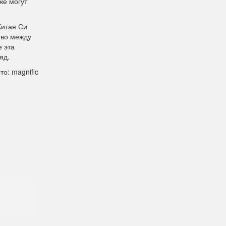
же могут
Китая Си
тво между
е эта
яд.
то: magnific