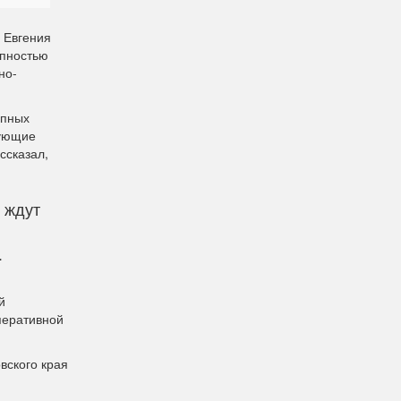
 Евгения
упностью
но-
упных
вующие
ссказал,
 ждут
.
й
перативной
вского края