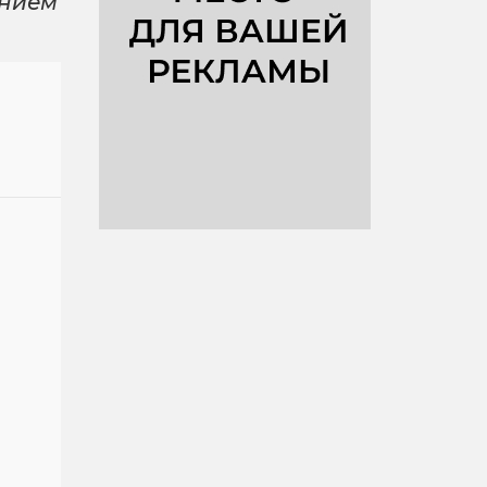
ением