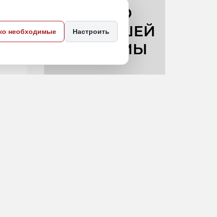
 отеля
ко необходимые
Настроить