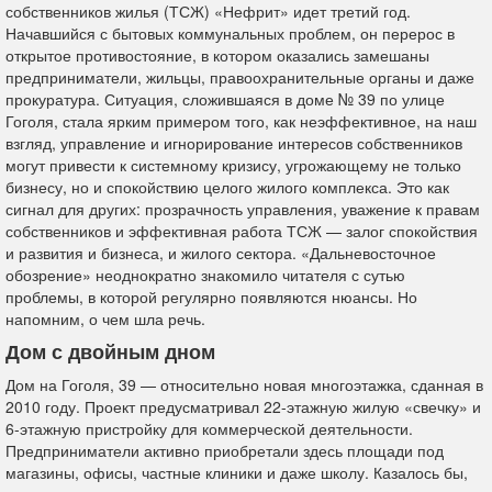
собственников жилья (ТСЖ) «Нефрит» идет третий год.
Начавшийся с бытовых коммунальных проблем, он перерос в
открытое противостояние, в котором оказались замешаны
предприниматели, жильцы, правоохранительные органы и даже
прокуратура. Ситуация, сложившаяся в доме № 39 по улице
Гоголя, стала ярким примером того, как неэффективное, на наш
взгляд, управление и игнорирование интересов собственников
могут привести к системному кризису, угрожающему не только
бизнесу, но и спокойствию целого жилого комплекса. Это как
сигнал для других: прозрачность управления, уважение к правам
собственников и эффективная работа ТСЖ — залог спокойствия
и развития и бизнеса, и жилого сектора. «Дальневосточное
обозрение» неоднократно знакомило читателя с сутью
проблемы, в которой регулярно появляются нюансы. Но
напомним, о чем шла речь.
Дом с двойным дном
Дом на Гоголя, 39 — относительно новая многоэтажка, сданная в
2010 году. Проект предусматривал 22-этажную жилую «свечку» и
6-этажную пристройку для коммерческой деятельности.
Предприниматели активно приобретали здесь площади под
магазины, офисы, частные клиники и даже школу. Казалось бы,