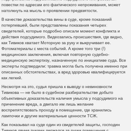
повестки по адресам его фактического непроживания, может
натолкнуть на мысль о проявлении предвзятости.
В качестве доказательства вины в суде, кроме показаний
потерпевшей, были представлены показания четырех
свидетелей, которые подробно описали момент конфликта и
действия подсудимого. Видеозапись происшествия, где видно,
как Тивиков хватает Моторную за руку и выкручивает ее.
Фотоматериалы с места событий. А кроме того три (!)
медицинских заключения, включая повторную судебно-
медицинскую экспертизу, назначенную по инициативе суда. Все
эксперты подтвердили: травма могла быть получена именно при
описанных обстоятельствах, а вред здоровью квалифицируется
как легкий.
Несмотря на это, судья пришла к выводу о невиновности
Тивикова — не было в судебном разбирательстве добыто
объективных доказательств наличия умысла у подсудимого на
причинение вреда, а двигало им лишь желание
воспрепятствовать проходу в помещение, где хранились
лампочки и другие материальные ценности ТСЖ.
Как показывал на суде один из свидетелей защиты, господин
Тивиков двумя руками держался за ручки помещения с