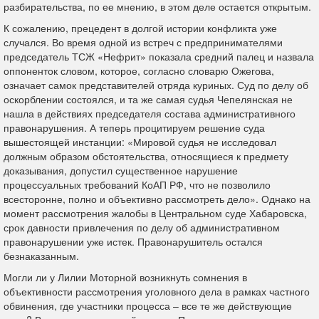
разбирательства, по ее мнению, в этом деле остается открытым.
К сожалению, прецедент в долгой истории конфликта уже
случался. Во время одной из встреч с предпринимателями
председатель ТСЖ «Нефрит» показала средний палец и назвала
оппоненток словом, которое, согласно словарю Ожегова,
означает самок представителей отряда куриных. Суд по делу об
оскорблении состоялся, и та же самая судья Чепелянская не
нашла в действиях председателя состава административного
правонарушения. А теперь процитируем решение суда
вышестоящей инстанции: «Мировой судья не исследовал
должным образом обстоятельства, относящиеся к предмету
доказывания, допустил существенное нарушение
процессуальных требований КоАП РФ, что не позволило
всесторонне, полно и объективно рассмотреть дело». Однако на
момент рассмотрения жалобы в Центральном суде Хабаровска,
срок давности привлечения по делу об административном
правонарушении уже истек. Правонарушитель остался
безнаказанным.
Могли ли у Лилии Моторной возникнуть сомнения в
объективности рассмотрения уголовного дела в рамках частного
обвинения, где участники процесса – все те же действующие