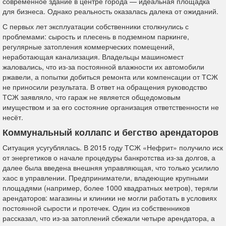
современное здание в центре города — идеальная площадка
для бизнеса. Однако реальность оказалась далека от ожиданий.
С первых лет эксплуатации собственники столкнулись с
проблемами: сырость и плесень в подземном паркинге,
регулярные затопления коммерческих помещений,
неработающая канализация. Владельцы машиномест
жаловались, что из-за постоянной влажности их автомобили
ржавели, а попытки добиться ремонта или компенсации от ТСЖ
не приносили результата. В ответ на обращения руководство
ТСЖ заявляло, что гараж не является общедомовым
имуществом и за его состояние организация ответственности не
несёт.
Коммунальный коллапс и бегство арендаторов
Ситуация усугублялась. В 2015 году ТСЖ «Нефрит» получило иск
от энергетиков о начале процедуры банкротства из-за долгов, а
далее была введена внешняя управляющая, что только усилило
хаос в управлении. Предприниматели, владеющие крупными
площадями (например, более 1000 квадратных метров), теряли
арендаторов: магазины и клиники не могли работать в условиях
постоянной сырости и протечек. Один из собственников
рассказал, что из-за затоплений сбежали четыре арендатора, а