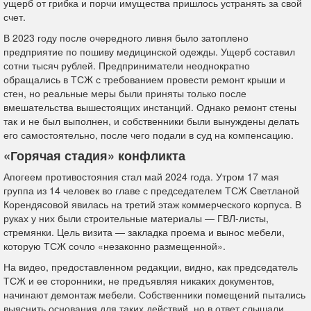
ущерб от грибка и порчи имущества пришлось устранять за свой
счет.
В 2023 году после очередного ливня было затоплено
предприятие по пошиву медицинской одежды. Ущерб составил
сотни тысяч рублей. Предприниматели неоднократно
обращались в ТСЖ с требованием провести ремонт крыши и
стен, но реальные меры были приняты только после
вмешательства вышестоящих инстанций. Однако ремонт стены
так и не был выполнен, и собственники были вынуждены делать
его самостоятельно, после чего подали в суд на компенсацию.
«Горячая стадия» конфликта
Апогеем противостояния стал май 2024 года. Утром 17 мая
группа из 14 человек во главе с председателем ТСЖ Светланой
Корендясовой явилась на третий этаж коммерческого корпуса. В
руках у них были строительные материалы — ГВЛ-листы,
стремянки. Цель визита — закладка проема и вынос мебели,
которую ТСЖ сочло «незаконно размещенной».
На видео, предоставленном редакции, видно, как председатель
ТСЖ и ее сторонники, не предъявляя никаких документов,
начинают демонтаж мебели. Собственники помещений пытались
выяснить основания для таких действий, но в ответ слышали