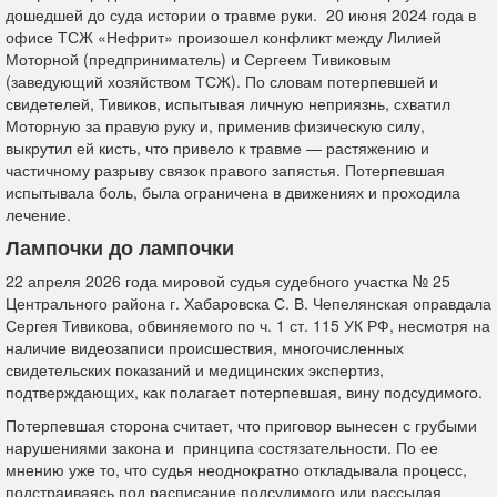
дошедшей до суда истории о травме руки. 20 июня 2024 года в
офисе ТСЖ «Нефрит» произошел конфликт между Лилией
Моторной (предприниматель) и Сергеем Тивиковым
(заведующий хозяйством ТСЖ). По словам потерпевшей и
свидетелей, Тивиков, испытывая личную неприязнь, схватил
Моторную за правую руку и, применив физическую силу,
выкрутил ей кисть, что привело к травме — растяжению и
частичному разрыву связок правого запястья. Потерпевшая
испытывала боль, была ограничена в движениях и проходила
лечение.
Лампочки до лампочки
22 апреля 2026 года мировой судья судебного участка № 25
Центрального района г. Хабаровска С. В. Чепелянская оправдала
Сергея Тивикова, обвиняемого по ч. 1 ст. 115 УК РФ, несмотря на
наличие видеозаписи происшествия, многочисленных
свидетельских показаний и медицинских экспертиз,
подтверждающих, как полагает потерпевшая, вину подсудимого.
Потерпевшая сторона считает, что приговор вынесен с грубыми
нарушениями закона и принципа состязательности. По ее
мнению уже то, что судья неоднократно откладывала процесс,
подстраиваясь под расписание подсудимого или рассылая