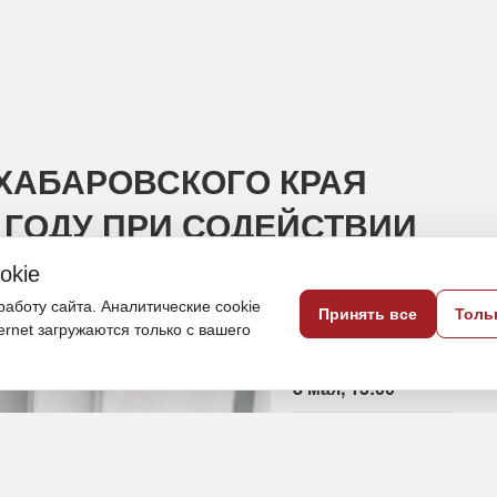
 ХАБАРОВСКОГО КРАЯ
6 ГОДУ ПРИ СОДЕЙСТВИИ
okie
аботу сайта. Аналитические cookie
Принять все
Толь
т индивидуальный маршрут в поиске
ternet загружаются только с вашего
8 мая, 13:00
Хабаровский край
Общество