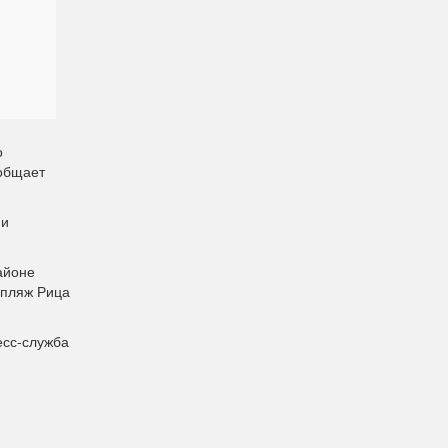
о
ообщает
ии
айоне
 пляж Рица
есс-служба