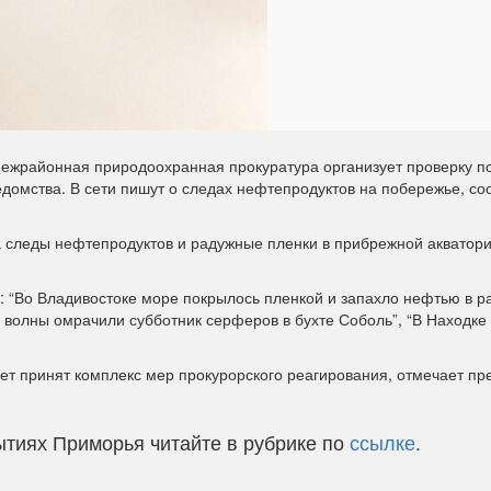
ежрайонная природоохранная прокуратура организует проверку п
едомства. В сети пишут о следах нефтепродуктов на побережье, с
а следы нефтепродуктов и радужные пленки в прибрежной акватор
: “Во Владивостоке море покрылось пленкой и запахло нефтью в р
е волны омрачили субботник серферов в бухте Соболь”, “В Находке
ет принят комплекс мер прокурорского реагирования, отмечает пр
тиях Приморья читайте в рубрике по
ссылке
.