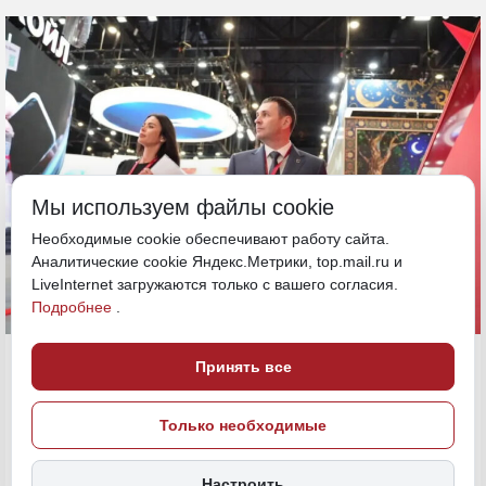
Мы используем файлы cookie
Необходимые cookie обеспечивают работу сайта.
Аналитические cookie Яндекс.Метрики, top.mail.ru и
LiveInternet загружаются только с вашего согласия.
Подробнее
.
4 июня, 00:16
Хабаровский край
Принять все
Демешин и Шафигулина на
Только необходимые
Политика и власть
ПМЭФ
ИСТОЧНИК ФОТО
Настроить