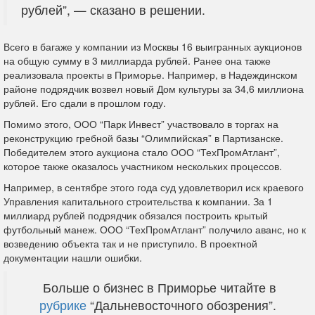
рублей”, —
сказано
в решении.
Всего в
багаже
у компании из Москвы 16 выигранных аукционов
на общую сумму в 3 миллиарда рублей. Ранее она также
реализовала проекты в Приморье. Например, в Надеждинском
районе подрядчик возвел новый Дом культуры за 34,6 миллиона
рублей. Его сдали в прошлом году.
Помимо этого, ООО “Парк Инвест”
участвовало
в торгах на
реконструкцию гребной базы “Олимпийская” в Партизанске.
Победителем этого аукциона стало ООО “ТехПромАтлант”,
которое также оказалось участником нескольких процессов.
Например, в сентябре этого года суд
удовлетворил
иск краевого
Управления капитального строительства к компании. За 1
миллиард рублей подрядчик обязался построить крытый
футбольный манеж. ООО “ТехПромАтлант” получило аванс, но к
возведению объекта так и не приступило. В проектной
документации нашли ошибки.
Больше о бизнес в Приморье читайте в
рубрике
“Дальневосточного обозрения”.