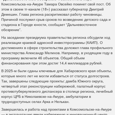
Комсомольска-на-Амуре Тамара Овсейко покинет свой пост. Об
этом в своем тг-канале (18+) рассказал губернатор Дмитрий
Демешин. Глава региона раскритиковал работу чиновницы.
Причиной послужил срыв сроков по возведению детского сада и
стадиона в Городе юности, сообщает “Дальневосточное
обозрение”.
На заседании президиума правительства региона обсудили ход
реализации краевой адресной инвестпрограммы (КАИП). О
достижениях в сфере строительства доложил глава профильного
министерства Александр Мелихов. Например, в уходящем году в
программу включили 46 объектов. Общий объем
финансирования при этом достиг 14,4 миллиардов рублей.
В 2025-м были сданы ключевые для Хабаровского края объекты,
которые много лет не могли избавиться от статуса долгостроев.
Так, завершены следующие проекты: дамба Южного округа,
четвертый этап реконструкции набережной, палатный корпус
противотуберкулезного диспансера в столице региона, лечебный
корпус ЦРБ в Николаевске-на-Амуре, амбулатории в
труднодоступных селах Арка и Нелькан.
Завершилась и работа над проектами в Комсомольске-на-Амуре
— в эксплуатацию ввели набережную и инновационный центр