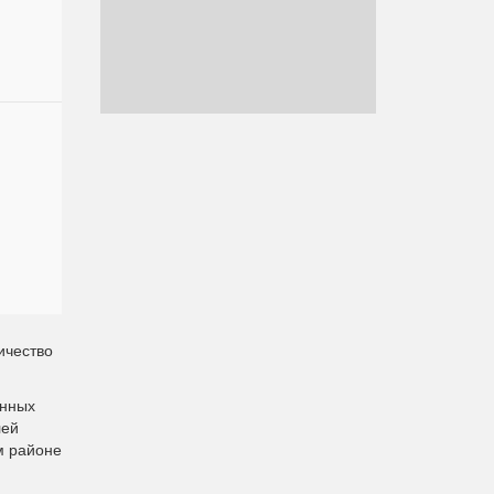
ичество
енных
лей
м районе