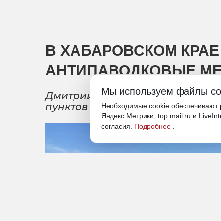
В ХАБАРОВСКОМ КРА
АНТИПАВОДКОВЫЕ М
Мы используем файлы co
Дмитрий Демешин поручил орга
пунктов от подтопления
Необходимые cookie обеспечивают р
Яндекс.Метрики, top.mail.ru и LiveIn
согласия.
Подробнее
.