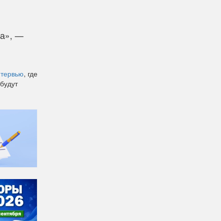
на», —
нтервью
, где
 будут