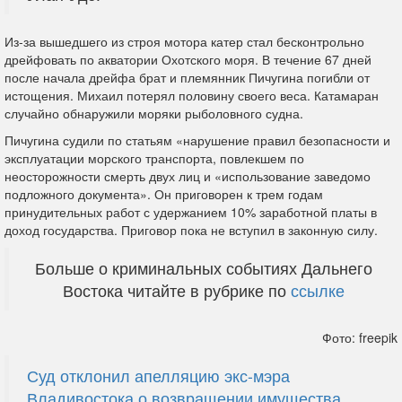
Из-за вышедшего из строя мотора катер стал бесконтрольно
дрейфовать по акватории Охотского моря. В течение 67 дней
после начала дрейфа брат и племянник Пичугина погибли от
истощения. Михаил потерял половину своего веса. Катамаран
случайно обнаружили моряки рыболовного судна.
Пичугина судили по статьям «нарушение правил безопасности и
эксплуатации морского транспорта, повлекшем по
неосторожности смерть двух лиц и «использование заведомо
подложного документа». Он приговорен к трем годам
принудительных работ с удержанием 10% заработной платы в
доход государства. Приговор пока не вступил в законную силу.
Больше о криминальных событиях Дальнего
Востока читайте в рубрике по
ссылке
Фото: freepik
Суд отклонил апелляцию экс-мэра
Владивостока о возвращении имущества