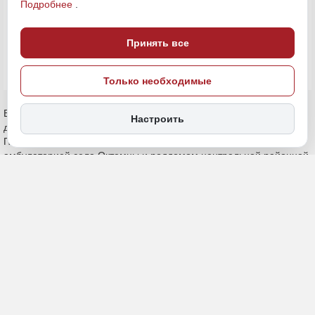
Подробнее
.
ПОДЕЛИТЬСЯ
Принять все
Только необходимые
В Республике Саха (Якутия) запустили инновационный проект по
Настроить
доставке воздушным коридором лекарств и биоматериалов.
Первый беспилотник сделал рейс между врачебной
амбулаторией села Октемцы и роддомом центральной районной
больницы в городе Покровске, сообщает «Дальневосточное
обозрение».
Для удобства запуска БПЛА на территории амбулатории был
организован дронодром. Коптер доставил груз спустя 20 минут
после старта. Весь полет транслировался по видеосвязи.
«Для нашей республики с ее большими
расстояниями, труднодоступными
территориями, сезонными ограничениями и
сложной логистикой такие решения имеют