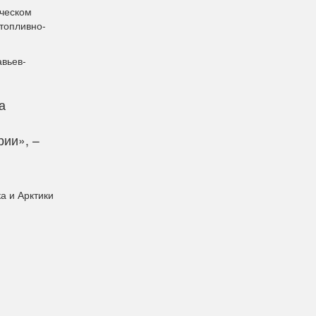
ическом
топливно-
авьев-
а
рии», –
а и Арктики