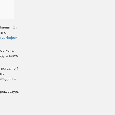
Тынды. От
ги с
мурИнфо»
миллиона
д, а также
истца по 1
емь
сходов на
прокуратуры