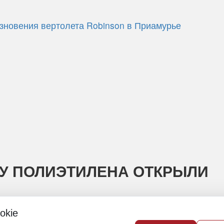
езновения вертолета Robinson в Приамурье
ВУ ПОЛИЭТИЛЕНА ОТКРЫЛИ
okie
ого сырья запустил новую линию