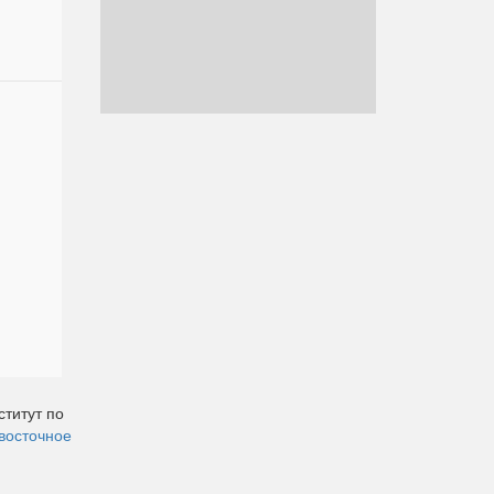
ститут по
восточное