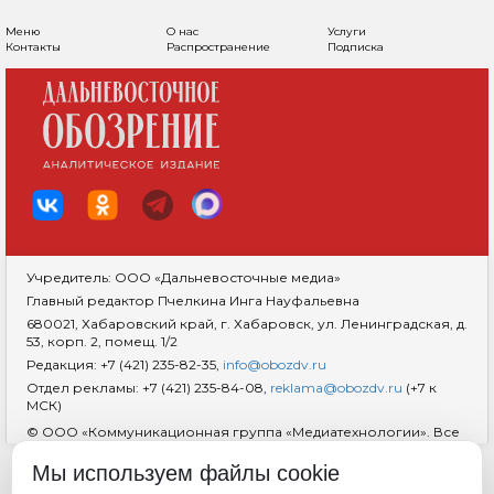
Меню
О нас
Услуги
Контакты
Распространение
Подписка
Учредитель: ООО «Дальневосточные медиа»
Главный редактор Пчелкина Инга Науфальевна
680021, Хабаровский край, г. Хабаровск, ул. Ленинградская, д.
53, корп. 2, помещ. 1/2
Редакция: +7 (421) 235-82-35,
info@obozdv.ru
Отдел рекламы: +7 (421) 235-84-08,
reklama@obozdv.ru
(+7 к
МСК)
© ООО «Коммуникационная группа «Медиатехнологии». Все
права защищены. При использовании информации
гиперссылка на сайт
dvobozrenie.ru
обязательна.
Мы используем файлы cookie
Возрастная маркировка 18+
RSS