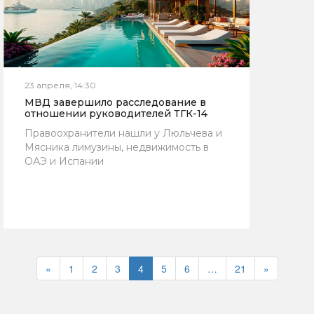
23 апреля, 14:30
МВД завершило расследование в
отношении руководителей ТГК-14
Правоохранители нашли у Люльчева и
Мясника лимузины, недвижимость в
ОАЭ и Испании
«
1
2
3
4
5
6
…
21
»