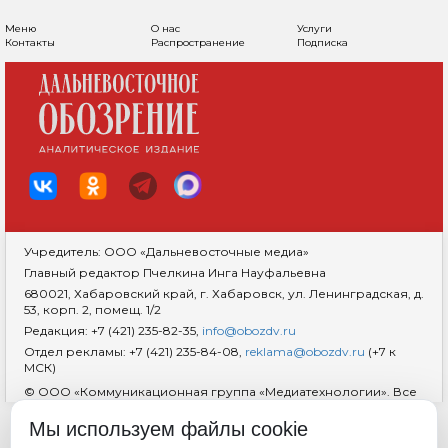
Меню
О нас
Услуги
Контакты
Распространение
Подписка
Учредитель: ООО «Дальневосточные медиа»
Главный редактор Пчелкина Инга Науфальевна
680021, Хабаровский край, г. Хабаровск, ул. Ленинградская, д.
53, корп. 2, помещ. 1/2
Редакция: +7 (421) 235-82-35,
info@obozdv.ru
Отдел рекламы: +7 (421) 235-84-08,
reklama@obozdv.ru
(+7 к
МСК)
© ООО «Коммуникационная группа «Медиатехнологии». Все
права защищены. При использовании информации
гиперссылка на сайт
dvobozrenie.ru
обязательна.
Мы используем файлы cookie
Возрастная маркировка 18+
RSS