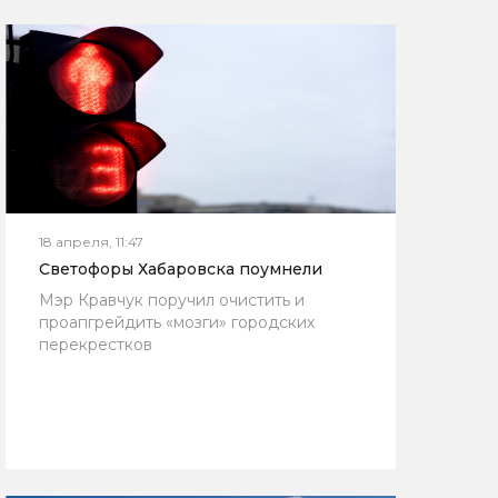
18 апреля, 11:47
Светофоры Хабаровска поумнели
Мэр Кравчук поручил очистить и
проапгрейдить «мозги» городских
перекрестков