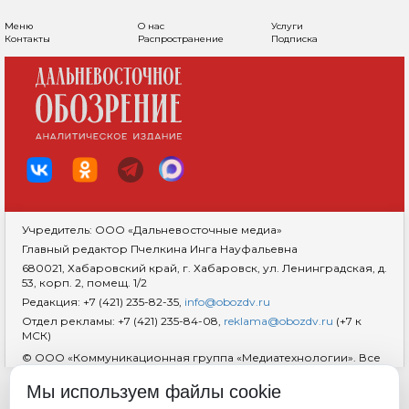
Меню
О нас
Услуги
Контакты
Распространение
Подписка
Учредитель: ООО «Дальневосточные медиа»
Главный редактор Пчелкина Инга Науфальевна
680021, Хабаровский край, г. Хабаровск, ул. Ленинградская, д.
53, корп. 2, помещ. 1/2
Редакция: +7 (421) 235-82-35,
info@obozdv.ru
Отдел рекламы: +7 (421) 235-84-08,
reklama@obozdv.ru
(+7 к
МСК)
© ООО «Коммуникационная группа «Медиатехнологии». Все
права защищены. При использовании информации
гиперссылка на сайт
dvobozrenie.ru
обязательна.
Мы используем файлы cookie
Возрастная маркировка 18+
RSS