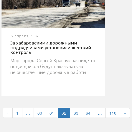
17 апреля, 19:16
За хабаровскими дорожными
подрядчиками установили жесткий
контроль
Мэр города Сергей Кравчук заявил, что
подрядчиков будут наказывать за
некачественные дорожные работы
«
1
…
60
61
62
63
64
…
110
»