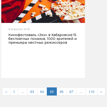
6 апреля, 14:15
Кинофестиваль «Эхо» в Хабаровске:15
бесплатных показов, 1000 зрителей и
премьеры местных режиссеров
«
1
…
63
64
65
66
67
…
110
»