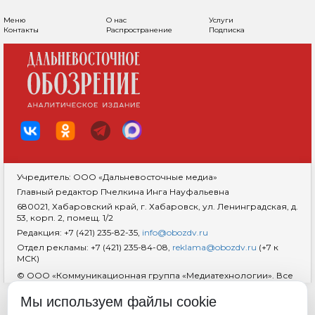
Меню
О нас
Услуги
Контакты
Распространение
Подписка
Учредитель: ООО «Дальневосточные медиа»
Главный редактор Пчелкина Инга Науфальевна
680021, Хабаровский край, г. Хабаровск, ул. Ленинградская, д.
53, корп. 2, помещ. 1/2
Редакция: +7 (421) 235-82-35,
info@obozdv.ru
Отдел рекламы: +7 (421) 235-84-08,
reklama@obozdv.ru
(+7 к
МСК)
© ООО «Коммуникационная группа «Медиатехнологии». Все
права защищены. При использовании информации
гиперссылка на сайт
dvobozrenie.ru
обязательна.
Мы используем файлы cookie
Возрастная маркировка 18+
RSS