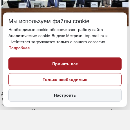
Мы используем файлы cookie
Необходимые cookie обеспечивают работу сайта.
28 мая, 18:30
Хабаровский край
Аналитические cookie Яндекс.Метрики, top.mail.ru и
LiveInternet загружаются только с вашего согласия.
Подробнее
.
Политика и власть
ПОДЕЛИТЬСЯ
Принять все
Только необходимые
Депутаты Законодательной думы Хабаровского края приняли
Настроить
закон о преобразовании Верхнебуреинского и Ульчского районов
в муниципальные округа. Теперь на территории региона
насчитывается 11 муниципалитетов в таком статусе, сообщает
«Дальневосточное обозрение».
Законодательство определяет границы избирательных округов,