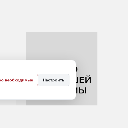
ко необходимые
Настроить
ой