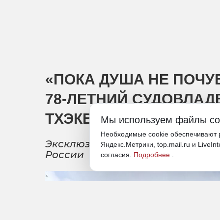
«ПОКА ДУША НЕ ПОЧУВ
78-ЛЕТНИЙ СУДОВЛАД
ТХЭКВОНДО И ВСТРЕЧ
Мы используем файлы co
Необходимые cookie обеспечивают р
Эксклюзивное интервью с перв
Яндекс.Метрики, top.mail.ru и LiveIn
России
согласия.
Подробнее
.