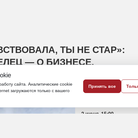
СТВОВАЛА, ТЫ НЕ СТАР»:
ЕЛЕЦ — О БИЗНЕСЕ,
Е С ПУТИНЫМ
okie
аботу сайта. Аналитические cookie
Принять все
Толь
ым корейским бизнесменом в современн
ternet загружаются только с вашего
2 июня, 15:00
ДФО
Экономика и бизнес