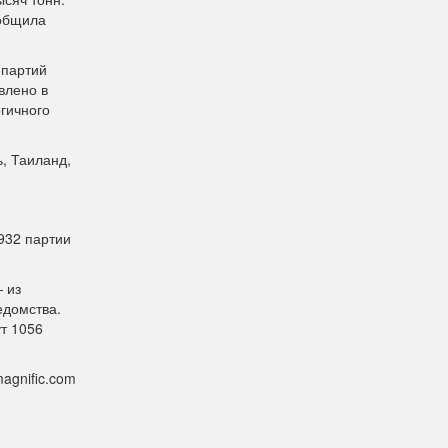
ообщила
 партий
влено в
огичного
, Таиланд,
932 партии
 из
едомства.
т 1056
agnific.com