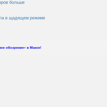
оров больше
ала в щадящем режиме
ое обозрение» в Максе!