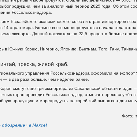
рыбопродукции, чем за аналогичный период 2025 года. Об этом с
ения Россельхознадзора.
ниям Евразийского экономического союза и стран-импортеров всех
в 14 стран мира. Больше всего морепродуктов с начала года отпра
бъема экспорта. Данный показатель на 22,5 процента больше анал
ь в Южную Корею, Нигерию, Японию, Вьетнам, Того, Гану, Тайвань
нтай, треска, живой краб.
ионального управления Россельхознадзора оформили на экспорт 
н — в два раза больше, чем неделей ранее.
Корея смогут еще три экспортера из Сахалинской области и один —
ежных стран проводит Россельхознадзор, отмечает пресс-служба в
ыбную продукцию и морепродукты на корейский рынок сегодня могу
Фото: m
 обозрение» в Максе!